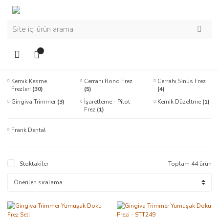
Kemik Kesme
Cerrahi Rond Frez
Cerrahi Sinüs Frez
Frezleri
(30)
(5)
(4)
Gingiva Trimmer
(3)
İşaretleme - Pilot
Kemik Düzeltme
(1)
Frez
(1)
Frank Dental
Stoktakiler
Toplam 44 ürün