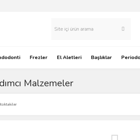
ndodonti
Frezler
El Aletleri
Başlıklar
Periodo
dımcı Malzemeler
toktakiler