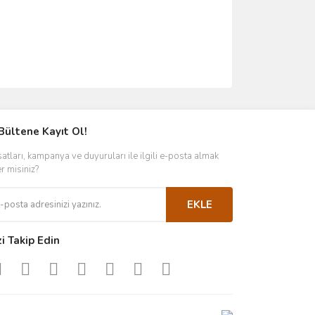
Bültene Kayıt Ol!
satları, kampanya ve duyuruları ile ilgili e-posta almak
er misiniz?
EKLE
zi Takip Edin