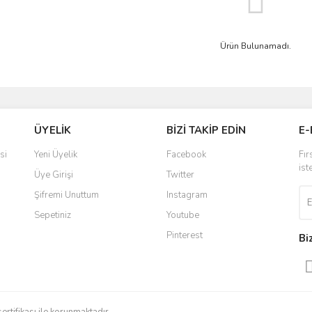
Ürün Bulunamadı.
ÜYELİK
BİZİ TAKİP EDİN
E-
si
Yeni Üyelik
Facebook
Fır
ist
Üye Girişi
Twitter
Şifremi Unuttum
Instagram
Sepetiniz
Youtube
Pinterest
Bi