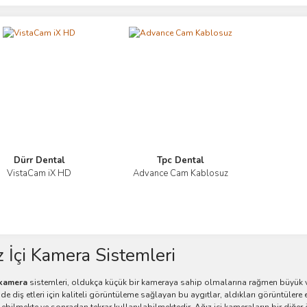
Dürr Dental
Tpc Dental
VistaCam iX HD
Advance Cam Kablosuz
İncele
İncele
z İçi Kamera Sistemleri
i kamera
sistemleri, oldukça küçük bir kameraya sahip olmalarına rağmen büyük v
de diş etleri için kaliteli görüntüleme sağlayan bu aygıtlar, aldıkları görüntülere