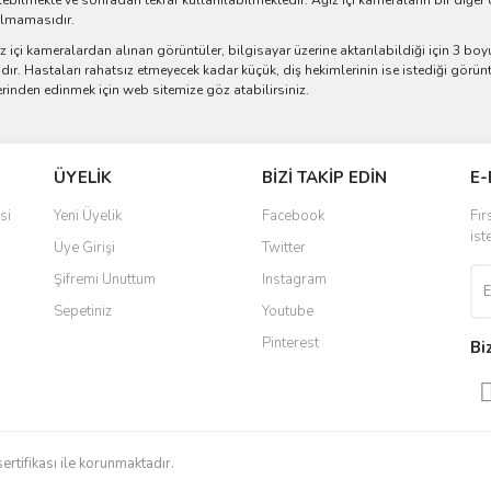
ebilmekte ve sonradan tekrar kullanılabilmektedir. Ağız içi kameraların bir diğer 
almamasıdır.
z içi kameralardan alınan görüntüler, bilgisayar üzerine aktarılabildiği için 3 bo
ır. Hastaları rahatsız etmeyecek kadar küçük, diş hekimlerinin ise istediği görünt
rinden edinmek için web sitemize göz atabilirsiniz.
ÜYELİK
BİZİ TAKİP EDİN
E-
si
Yeni Üyelik
Facebook
Fır
ist
Üye Girişi
Twitter
Şifremi Unuttum
Instagram
Sepetiniz
Youtube
Pinterest
Bi
sertifikası ile korunmaktadır.