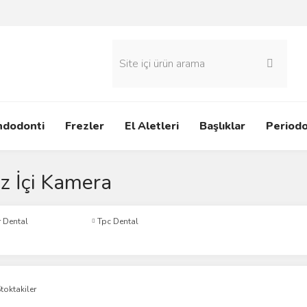
ndodonti
Frezler
El Aletleri
Başlıklar
Periodo
z İçi Kamera
r Dental
Tpc Dental
toktakiler