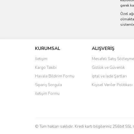
kaydedil
gerek k
Özel ağı
olmaktad
sistemle
KURUMSAL
ALIŞVERİŞ
İletişim
Mesafeli Satış Sözleşme
Kargo Takibi
Gizlilik ve Güvenlik
Havale Bildirim Formu
İptal ve İade Şartları
Sipariş Sorgula
Kişisel Veriler Politikası
İletişim Formu
© Tüm hakları saklıdır. Kredi kartı bilgileriniz 256bit SSL 