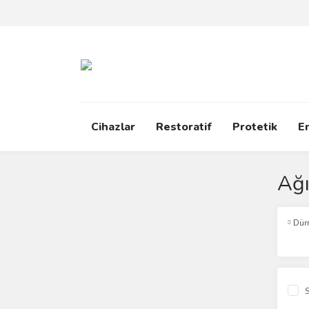
Cihazlar
Restoratif
Protetik
E
Ağı
Dür
S