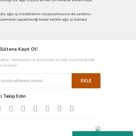
özelliği ise, ağız ölçüsü almak için kalıplar kullanmaya
yutlu ağız içi modellerinin oluşturulmasına da yardımcı
ülemeleri yapabileceği kadar kaliteli ağız içi kamera
Bültene Kayıt Ol!
satları, kampanya ve duyuruları ile ilgili e-posta almak
er misiniz?
EKLE
zi Takip Edin