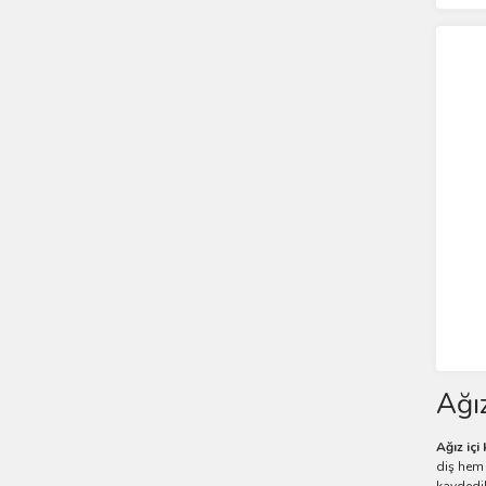
Ağı
Ağız iç
diş hem 