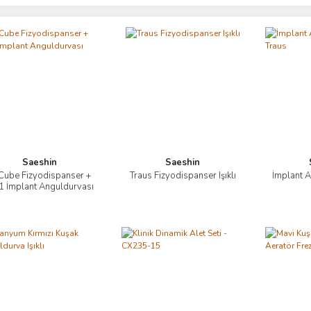
Saeshin
Saeshin
Cube Fizyodispanser +
Traus Fizyodispanser Işıklı
İmplant A
İncele
İncele
1 İmplant Anguldurvası