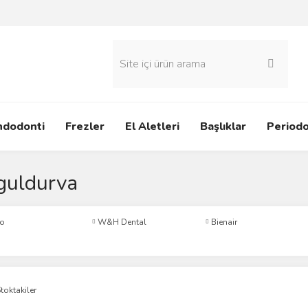
ndodonti
Frezler
El Aletleri
Başlıklar
Periodo
guldurva
o
W&H Dental
Bienair
toktakiler