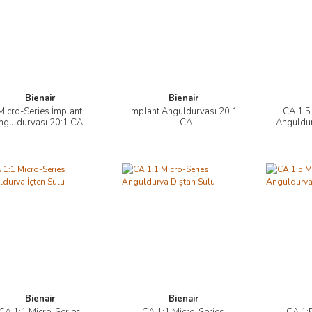
Bienair
Bienair
Micro-Series İmplant
İmplant Anguldurvası 20:1
CA 1:5
İncele
İncele
nguldurvası 20:1 CAL
- CA
Anguldur
Bienair
Bienair
CA 1:1 Micro-Series
CA 1:1 Micro-Series
CA 1:5