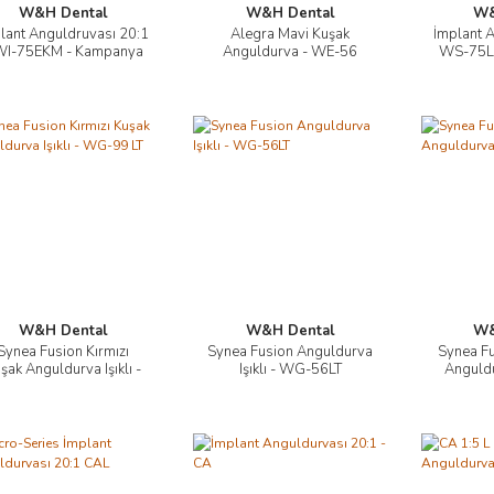
W&H Dental
W&H Dental
W&
lant Anguldruvası 20:1
Alegra Mavi Kuşak
İmplant A
İncele
İncele
WI-75EKM - Kampanya
Anguldurva - WE-56
WS-75LG
A
W&H Dental
W&H Dental
W&
Synea Fusion Kırmızı
Synea Fusion Anguldurva
Synea Fu
İncele
İncele
şak Anguldurva Işıklı -
Işıklı - WG-56LT
Anguld
WG-99 LT