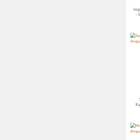
İmp
- 
Ku