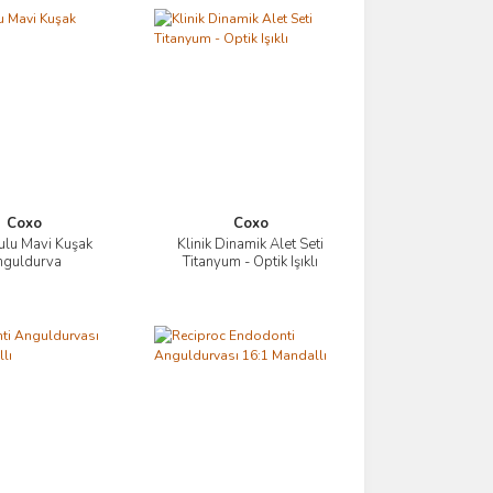
Coxo
Coxo
Sulu Mavi Kuşak
Klinik Dinamik Alet Seti
İncele
İncele
nguldurva
Titanyum - Optik Işıklı