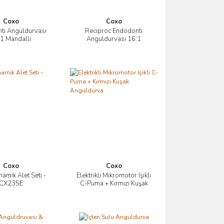
Coxo
Coxo
ti Anguldurvası
Reciproc Endodonti
İncele
İncele
1 Mandallı
Anguldurvası 16:1
Mandallı
Coxo
Coxo
namik Alet Seti -
Elektrikli Mikromotor Işıklı
İncele
İncele
CX235E
C-Puma + Kırmızı Kuşak
Anguldurva