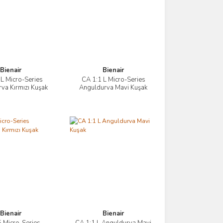
Bienair
Bienair
 L Micro-Series
CA 1:1 L Micro-Series
İncele
İncele
va Kırmızı Kuşak
Anguldurva Mavi Kuşak
Bienair
Bienair
 Micro-Series
CA 1:1 L Anguldurva Mavi