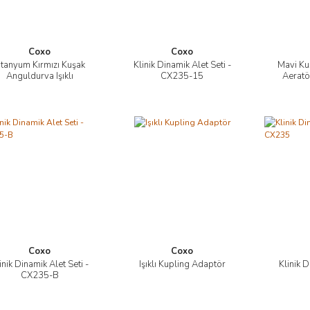
Coxo
Coxo
itanyum Kırmızı Kuşak
Klinik Dinamik Alet Seti -
Mavi Ku
İncele
İncele
Anguldurva Işıklı
CX235-15
Aeratör
Coxo
Coxo
inik Dinamik Alet Seti -
Işıklı Kupling Adaptör
Klinik D
İncele
İncele
CX235-B