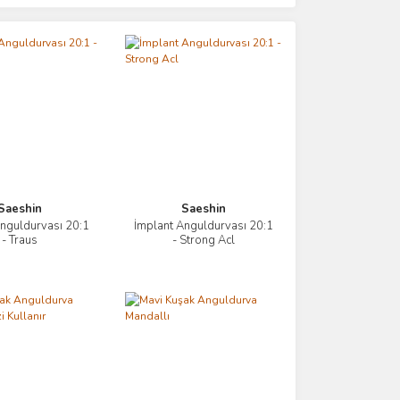
Saeshin
Saeshin
nguldurvası 20:1
İmplant Anguldurvası 20:1
İncele
İncele
- Traus
- Strong Acl