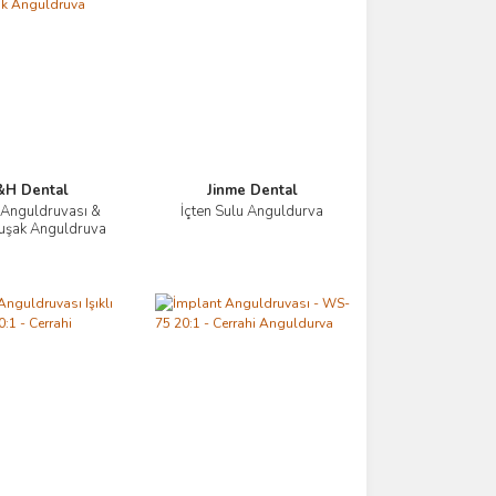
H Dental
Jinme Dental
 Anguldruvası &
İçten Sulu Anguldurva
İncele
İncele
Kuşak Anguldruva