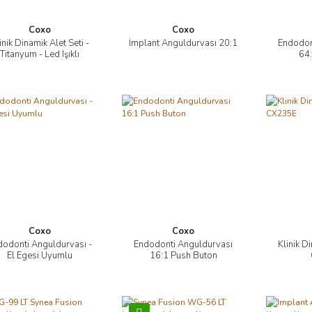
Coxo
Coxo
inik Dinamik Alet Seti -
İmplant Anguldurvası 20:1
Endodon
İncele
İncele
Titanyum - Led Işıklı
64:
Coxo
Coxo
dodonti Anguldurvası -
Endodonti Anguldurvası
Klinik Di
İncele
İncele
El Egesi Uyumlu
16:1 Push Buton