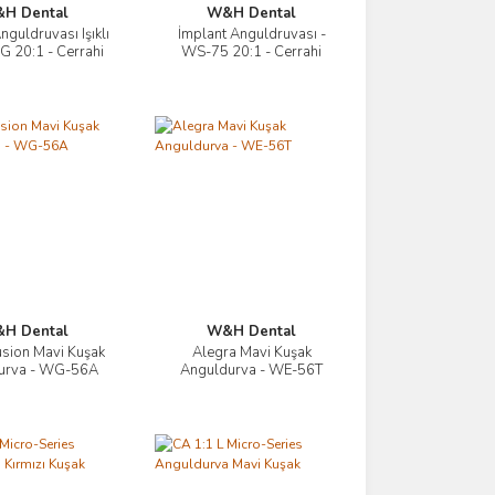
H Dental
W&H Dental
nguldruvası Işıklı
İmplant Anguldruvası -
İncele
İncele
 20:1 - Cerrahi
WS-75 20:1 - Cerrahi
nguldurva
Anguldurva
H Dental
W&H Dental
sion Mavi Kuşak
Alegra Mavi Kuşak
İncele
İncele
urva - WG-56A
Anguldurva - WE-56T