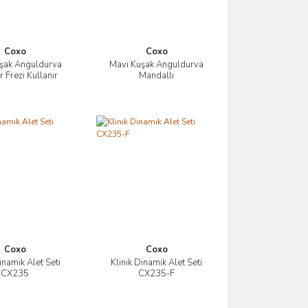
Coxo
Coxo
şak Anguldurva
Mavi Kuşak Anguldurva
İncele
İncele
 Frezi Kullanır
Mandallı
Coxo
Coxo
inamik Alet Seti
Klinik Dinamik Alet Seti
İncele
İncele
CX235
CX235-F