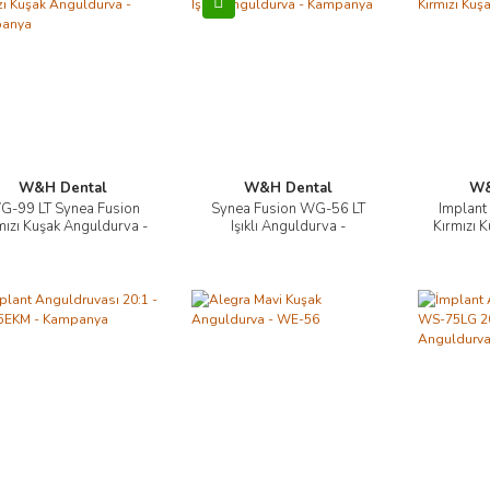
W&H Dental
W&H Dental
W&
G-99 LT Synea Fusion
Synea Fusion WG-56 LT
Implant
İncele
İncele
mızı Kuşak Anguldurva -
Işıklı Anguldurva -
Kırmızı 
Kampanya
Kampanya