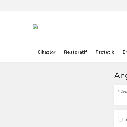
Cihazlar
Restoratif
Protetik
E
An
Cox
S