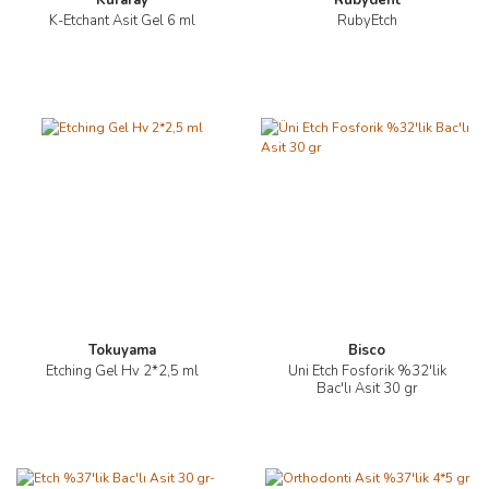
Kuraray
Rubydent
K-Etchant Asit Gel 6 ml
RubyEtch
Tokuyama
Bisco
Etching Gel Hv 2*2,5 ml
Üni Etch Fosforik %32'lik
Bac'lı Asit 30 gr