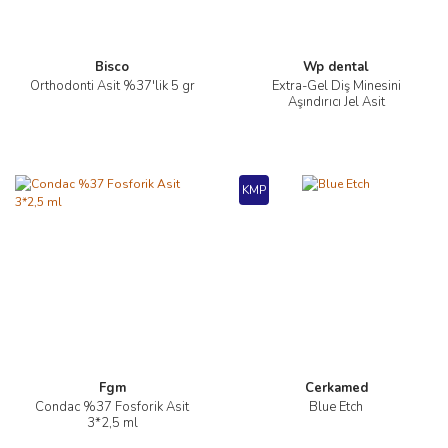
Bisco
Wp dental
Orthodonti Asit %37'lik 5 gr
Extra-Gel Diş Minesini
Aşındırıcı Jel Asit
KMP
Fgm
Cerkamed
Condac %37 Fosforik Asit
Blue Etch
3*2,5 ml