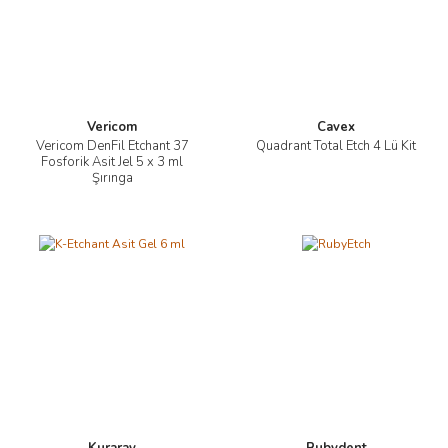
Vericom
Cavex
Vericom DenFil Etchant 37
Quadrant Total Etch 4 Lü Kit
Fosforik Asit Jel 5 x 3 ml
Şırınga