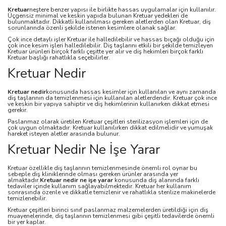
Kretuar
neştere benzer yapısı ile birlikte hassas uygulamalar için kullanılır.
Üçgensiz minimal ve keskin yapıda bulunan Kretuar yedekleri de
bulunmaktadır. Dikkatli kullanılması gereken aletlerden olan Kretuar, diş
sorunlarında özenli şekilde istenen kesimlere olanak sağlar.
Çok ince detaylı işler Kretuar ile halledilebilir ve hassas bıçağı olduğu için
çok ince kesim işleri halledilebilir. Diş taşlarını etkili bir şekilde temizleyen
Kretuar ürünleri birçok farklı çeşitte yer alır ve diş hekimleri birçok farklı
Kretuar başlığı rahatlıkla seçebilirler.
Kretuar Nedir
Kretuar nedir
konusunda hassas kesimler için kullanılan ve aynı zamanda
diş taşlarının da temizlenmesi için kullanılan aletlerdendir. Kretuar çok ince
ve keskin bir yapıya sahiptir ve diş hekimlerinin kullanırken dikkat etmesi
gerekir.
Paslanmaz olarak üretilen Kretuar çeşitleri sterilizasyon işlemleri için de
çok uygun olmaktadır. Kretuar kullanılırken dikkat edilmelidir ve yumuşak
hareket isteyen aletler arasında bulunur.
Kretuar Nedir Ne İşe Yarar
Kretuar özellikle diş taşlarının temizlenmesinde önemli rol oynar bu
sebeple diş kliniklerinde olması gereken ürünler arasında yer
almaktadır.
Kretuar nedir ne işe yarar
konusunda diş alanında farklı
tedaviler içinde kullanım sağlayabilmektedir. Kretuar her kullanım
sonrasında özenle ve dikkatle temizlenir ve rahatlıkla sterilize makinelerde
temizlenebilir.
Kretuar çeşitleri birinci sınıf paslanmaz malzemelerden üretildiği için diş
muayenelerinde, diş taşlarının temizlenmesi gibi çeşitli tedavilerde önemli
bir yer kaplar.