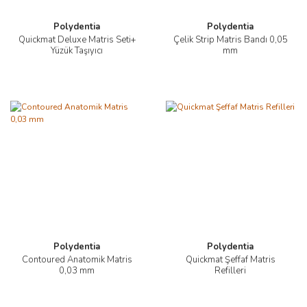
Polydentia
Polydentia
Quickmat Deluxe Matris Seti+
Çelik Strip Matris Bandı 0,05
Yüzük Taşıyıcı
mm
Polydentia
Polydentia
Contoured Anatomik Matris
Quickmat Şeffaf Matris
0,03 mm
Refilleri