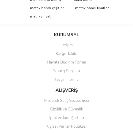
tarafımıza iletebilirsiniz.
Görüş ve önerileriniz için teşekkür ederiz.
matrix bandı çeşitleri
matrix bandı fiyatları
matriks fiyat
Yorum Yaz
Ürün resmi kalitesiz, bozuk veya görüntülenemiyor.
Ürün açıklamasında eksik bilgiler bulunuyor.
KURUMSAL
Ürün bilgilerinde hatalar bulunuyor.
İletişim
Ürün fiyatı diğer sitelerden daha pahalı.
Kargo Takibi
Bu ürüne benzer farklı alternatifler olmalı.
Havale Bildirim Formu
Sipariş Sorgula
İletişim Formu
ALIŞVERİŞ
Gönder
Mesafeli Satış Sözleşmesi
Gizlilik ve Güvenlik
İptal ve İade Şartları
Kişisel Veriler Politikası