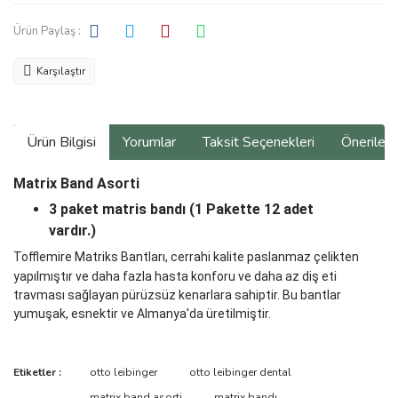
Ürün Paylaş :
Karşılaştır
Ürün Bilgisi
Yorumlar
Taksit Seçenekleri
Önerilerin
Matrix Band Asorti
3 paket matris bandı (1 Pakette 12 adet
vardır.)
Tofflemire Matriks Bantları, cerrahi kalite paslanmaz çelikten
yapılmıştır ve daha fazla hasta konforu ve daha az diş eti
travması sağlayan pürüzsüz kenarlara sahiptir. Bu bantlar
yumuşak, esnektir ve Almanya'da üretilmiştir.
Bu ürünün fiyat bilgisi, resim, ürün açıklamalarında ve diğer
Etiketler :
otto leibinger
otto leibinger dental
konularda yetersiz gördüğünüz noktaları öneri formunu kullanarak
Bu ürüne ilk yorumu siz yapın!
matrix band asorti
matrix bandı