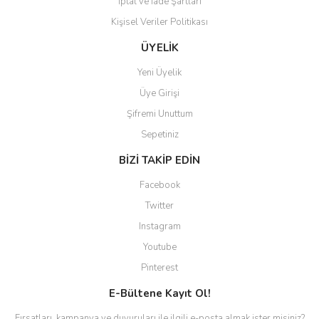
İptal ve İade Şartları
Kişisel Veriler Politikası
ÜYELİK
Yeni Üyelik
Üye Girişi
Şifremi Unuttum
Sepetiniz
BİZİ TAKİP EDİN
Facebook
Twitter
Instagram
Youtube
Pinterest
E-Bültene Kayıt Ol!
Fırsatları, kampanya ve duyuruları ile ilgili e-posta almak ister misiniz?