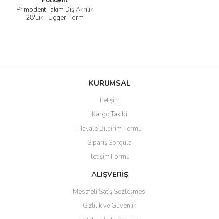
Polident
Primodent Takım Diş Akrilik
28'Lik - Üçgen Form
KURUMSAL
İletişim
Kargo Takibi
Havale Bildirim Formu
Sipariş Sorgula
İletişim Formu
ALIŞVERİŞ
Mesafeli Satış Sözleşmesi
Gizlilik ve Güvenlik