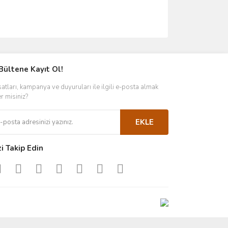
Bültene Kayıt Ol!
satları, kampanya ve duyuruları ile ilgili e-posta almak
er misiniz?
EKLE
zi Takip Edin