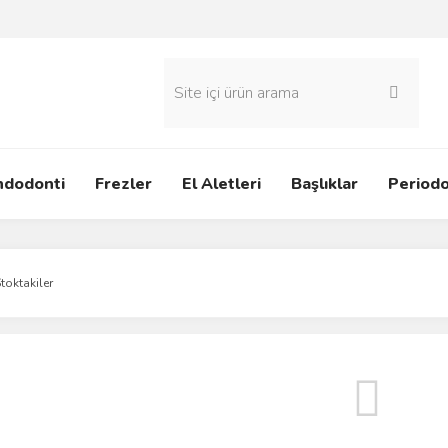
ndodonti
Frezler
El Aletleri
Başlıklar
Periodo
toktakiler