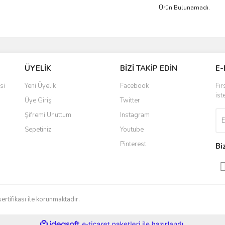
Ürün Bulunamadı.
ÜYELİK
BİZİ TAKİP EDİN
E-
si
Yeni Üyelik
Facebook
Fır
ist
Üye Girişi
Twitter
Şifremi Unuttum
Instagram
Sepetiniz
Youtube
Pinterest
Bi
sertifikası ile korunmaktadır.
ile
ideasoft
e-