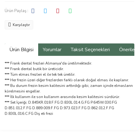
Ürün Paylaş :
Karşılaştır
Ürün Bilgisi
Yorumlar
Taksit Seçenekleri
Önerilerin
***
Frank dental frezleri Almanya'da üretilmektedir.
***
Frank dental butik bir üreticidir.
***
Tüm elmas frezleri el ile tek tek üretilir.
***
Her frezin üzeri diğer frezlerden farklı olarak doğal elmas ile kaplanır.
***
Bu durum frezin kesim kalitesini arttırdığı gibi, zaman içinde elmasların
körelmesini engeller.
***
İlk kullanım ile son kullanım arasında kesim kalitesini sürdürür.
***
Set İçeriği; D.845KR.018.F.FG D.830L.014.G.FG P.645W.030.FG
D.851.012.F.FG D.889.009.F.FG D.973.023.F.FG D.862.012.F.FG
D.830L.016.C.FG Diş eti frezi
Bu ürünün fiyat bilgisi, resim, ürün açıklamalarında ve diğer
konularda yetersiz gördüğünüz noktaları öneri formunu kullanarak
Bu ürüne ilk yorumu siz yapın!