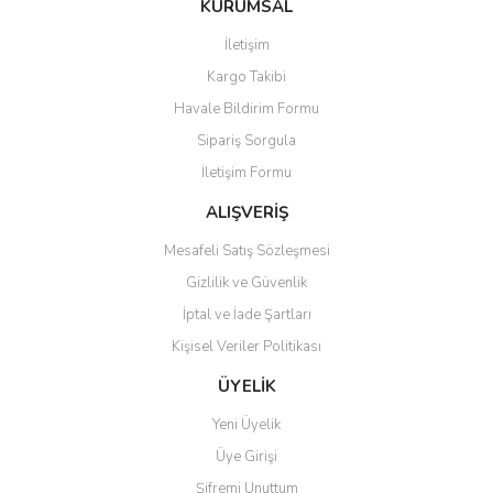
KURUMSAL
tarafımıza iletebilirsiniz.
Görüş ve önerileriniz için teşekkür ederiz.
İletişim
Yorum Yaz
Kargo Takibi
Ürün resmi kalitesiz, bozuk veya görüntülenemiyor.
Havale Bildirim Formu
Ürün açıklamasında eksik bilgiler bulunuyor.
Sipariş Sorgula
Ürün bilgilerinde hatalar bulunuyor.
İletişim Formu
Ürün fiyatı diğer sitelerden daha pahalı.
Bu ürüne benzer farklı alternatifler olmalı.
ALIŞVERİŞ
Mesafeli Satış Sözleşmesi
Gizlilik ve Güvenlik
İptal ve İade Şartları
Kişisel Veriler Politikası
Gönder
ÜYELİK
Yeni Üyelik
Üye Girişi
Şifremi Unuttum