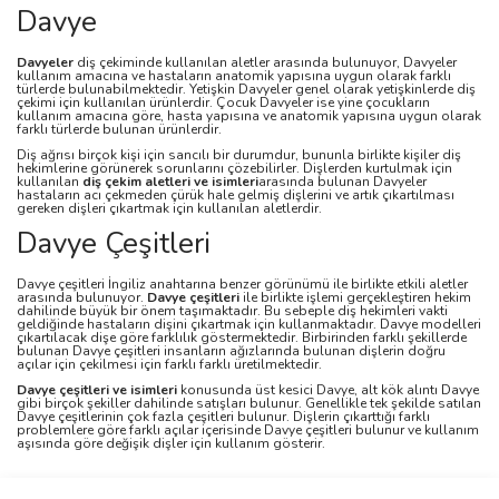
Davye
Davyeler
diş çekiminde kullanılan aletler arasında bulunuyor, Davyeler
kullanım amacına ve hastaların anatomik yapısına uygun olarak farklı
türlerde bulunabilmektedir. Yetişkin Davyeler genel olarak yetişkinlerde diş
çekimi için kullanılan ürünlerdir. Çocuk Davyeler ise yine çocukların
kullanım amacına göre, hasta yapısına ve anatomik yapısına uygun olarak
farklı türlerde bulunan ürünlerdir.
Diş ağrısı birçok kişi için sancılı bir durumdur, bununla birlikte kişiler diş
hekimlerine görünerek sorunlarını çözebilirler. Dişlerden kurtulmak için
kullanılan
diş çekim aletleri ve isimleri
arasında bulunan Davyeler
hastaların acı çekmeden çürük hale gelmiş dişlerini ve artık çıkartılması
gereken dişleri çıkartmak için kullanılan aletlerdir.
Davye Çeşitleri
Davye çeşitleri İngiliz anahtarına benzer görünümü ile birlikte etkili aletler
arasında bulunuyor.
Davye çeşitleri
ile birlikte işlemi gerçekleştiren hekim
dahilinde büyük bir önem taşımaktadır. Bu sebeple diş hekimleri vakti
geldiğinde hastaların dişini çıkartmak için kullanmaktadır. Davye modelleri
çıkartılacak dişe göre farklılık göstermektedir. Birbirinden farklı şekillerde
bulunan Davye çeşitleri insanların ağızlarında bulunan dişlerin doğru
açılar için çekilmesi için farklı farklı üretilmektedir.
Davye çeşitleri ve isimleri
konusunda üst kesici Davye, alt kök alıntı Davye
gibi birçok şekiller dahilinde satışları bulunur. Genellikle tek şekilde satılan
Davye çeşitlerinin çok fazla çeşitleri bulunur. Dişlerin çıkarttığı farklı
problemlere göre farklı açılar içerisinde Davye çeşitleri bulunur ve kullanım
aşısında göre değişik dişler için kullanım gösterir.