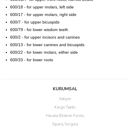
600/18 - for upper molars, left side
600/17 - for upper molars, right side
600/7 - for upper bicuspids
600/79 - for lower wisdom teeth
600/2 - for upper incisors and canines
600/13 - for lower canines and bicuspids
600/22 - for lower molars, either side
600/33 - for lower roots
Bu ürünün fiyat bilgisi, resim, ürün açıklamalarında ve diğer
konularda yetersiz gördüğünüz noktaları öneri formunu kullanarak
Bu ürüne ilk yorumu siz yapın!
KURUMSAL
tarafımıza iletebilirsiniz.
Görüş ve önerileriniz için teşekkür ederiz.
İletişim
Yorum Yaz
Kargo Takibi
Ürün resmi kalitesiz, bozuk veya görüntülenemiyor.
Havale Bildirim Formu
Ürün açıklamasında eksik bilgiler bulunuyor.
Sipariş Sorgula
Ürün bilgilerinde hatalar bulunuyor.