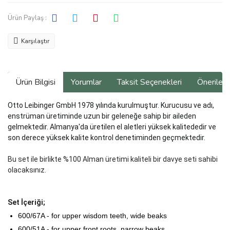
Ürün Paylaş :
Karşılaştır
Ürün Bilgisi
Yorumlar
Taksit Seçenekleri
Önerilerin
Otto Leibinger GmbH 1978 yılında kurulmuştur. Kurucusu ve adı,
enstrüman üretiminde uzun bir geleneğe sahip bir aileden
gelmektedir. Almanya'da üretilen el aletleri yüksek kalitededir ve
son derece yüksek kalite kontrol denetiminden geçmektedir.
Bu set ile birlikte %100 Alman üretimi kaliteli bir davye seti sahibi
olacaksınız.
Set İçeriği;
600/67A - for upper wisdom teeth, wide beaks
600/51A - for upper front roots, narrow beaks