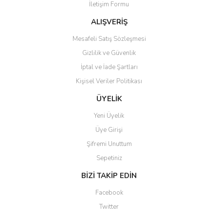
İletişim Formu
Ürün fiyatı diğer sitelerden daha pahalı.
Bu ürüne benzer farklı alternatifler olmalı.
ALIŞVERİŞ
Mesafeli Satış Sözleşmesi
Gizlilik ve Güvenlik
İptal ve İade Şartları
Kişisel Veriler Politikası
Gönder
ÜYELİK
Yeni Üyelik
Üye Girişi
Şifremi Unuttum
Sepetiniz
BİZİ TAKİP EDİN
Facebook
Twitter