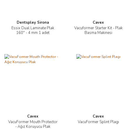
Dentspley Sirona
Cavex
Essix Dual Laminate Plak
Vacuformer Starter Kit - Plak
160'' - 4 mm 1 adet
Basma Makinesi
Cavex
Cavex
VacuFormer Mouth Protector
VacuFormer Splint Plagı
- Ağız Koruyucu Plak