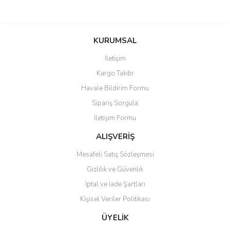
Bu ürünün fiyat bilgisi, resim, ürün açıklamalarında ve diğer
konularda yetersiz gördüğünüz noktaları öneri formunu kullanarak
Bu ürüne ilk yorumu siz yapın!
KURUMSAL
tarafımıza iletebilirsiniz.
Görüş ve önerileriniz için teşekkür ederiz.
İletişim
Yorum Yaz
Kargo Takibi
Ürün resmi kalitesiz, bozuk veya görüntülenemiyor.
Havale Bildirim Formu
Ürün açıklamasında eksik bilgiler bulunuyor.
Sipariş Sorgula
Ürün bilgilerinde hatalar bulunuyor.
İletişim Formu
Ürün fiyatı diğer sitelerden daha pahalı.
Bu ürüne benzer farklı alternatifler olmalı.
ALIŞVERİŞ
Mesafeli Satış Sözleşmesi
Gizlilik ve Güvenlik
İptal ve İade Şartları
Kişisel Veriler Politikası
Gönder
ÜYELİK