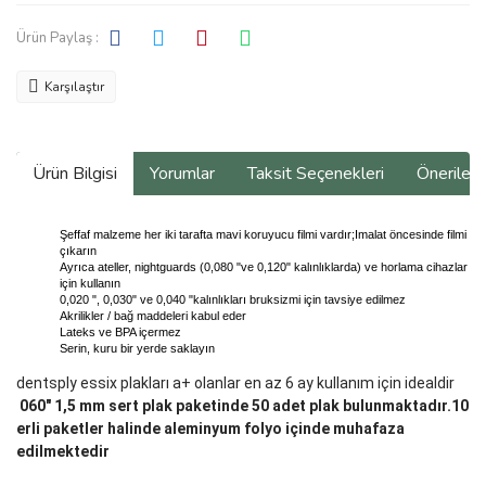
Ürün Paylaş :
Karşılaştır
Ürün Bilgisi
Yorumlar
Taksit Seçenekleri
Önerilerin
Şeffaf malzeme her iki tarafta mavi koruyucu filmi vardır;Imalat öncesinde filmi
çıkarın
Ayrıca ateller, nightguards (0,080 "ve 0,120" kalınlıklarda) ve horlama cihazlar
için kullanın
0,020 ", 0,030" ve 0,040 "kalınlıkları bruksizmi için tavsiye edilmez
Akrilikler / bağ maddeleri kabul eder
Lateks ve BPA içermez
Serin, kuru bir yerde saklayın
dentsply essix plakları a+ olanlar en az 6 ay kullanım için idealdir
060" 1,5 mm sert plak paketinde 50 adet plak bulunmaktadır.10
erli paketler halinde aleminyum folyo içinde muhafaza
edilmektedir