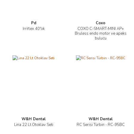
Pd
Coxo
Irriflex 40'lık
COXO C-SMART-MINI AP+
Bruless endo motor ve apeks
bulucu
W&H Dental
W&H Dental
Lina 22 Lt Otoklav Seti
RC Serisi Türbin - RC-95BC