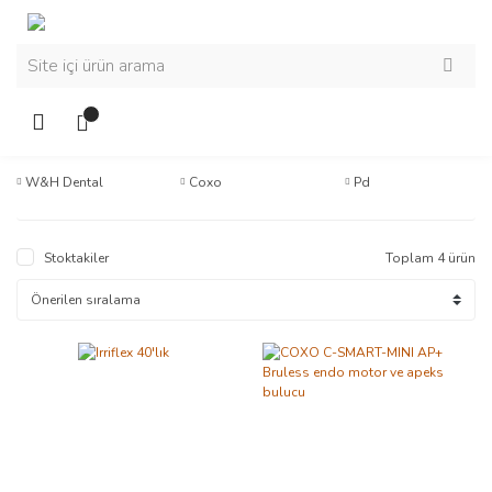
W&H Dental
Coxo
Pd
Stoktakiler
Toplam 4 ürün