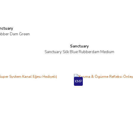
nctuary
ubber Dam Green
İncele
Sanctuary
Sanctuary Silk Blue Rubberdam Medium
İncele
KMP