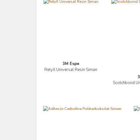
3M Espe
RelyX Üniversal Resin Siman
İncele
3
Scotchbond Un