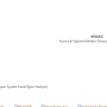
NOGAG
Kusma & Ögürme Refleksi Önleyici
İncele
uper System Kanal Eğesi Hediyeli)