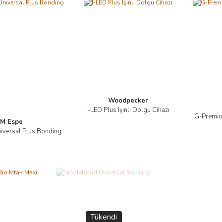
Woodpecker
I-LED Plus Işınlı Dolgu Cihazı
G-Premio
İncele
M Espe
iversal Plus Bonding
İncele
Tükendi