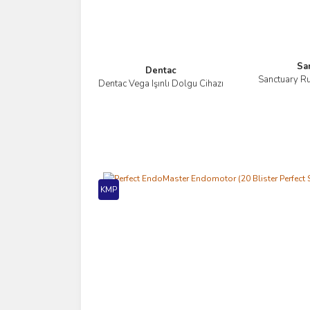
Sa
Dentac
Sanctuary R
Dentac Vega Işınlı Dolgu Cihazı
İncele
KMP