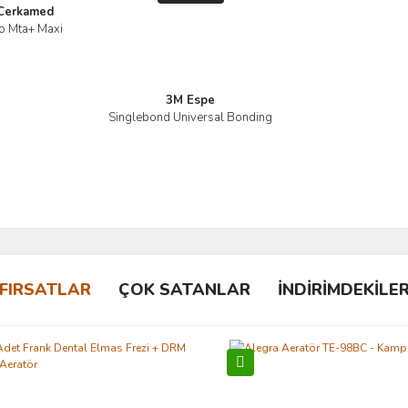
Cerkamed
o Mta+ Maxi
İncele
3M Espe
Singlebond Universal Bonding
İncele
FIRSATLAR
ÇOK SATANLAR
İNDİRİMDEKİLE