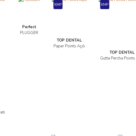
KMP
KMP
Perfect
PLUGGER
İncele
TOP DENTAL
Paper Points Açılı
İncele
TOP DENTAL
Gutta Percha Points 
İncele
eti