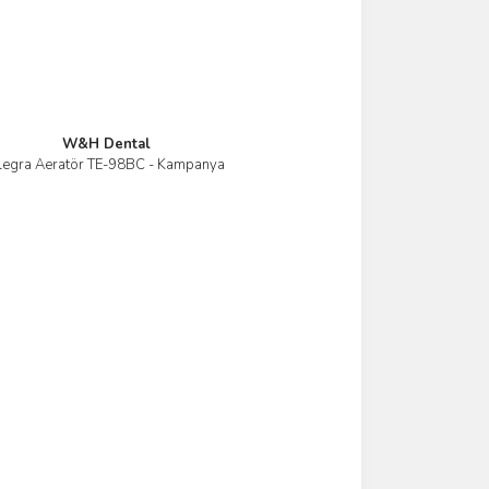
W&H Dental
legra Aeratör TE-98BC - Kampanya
İncele