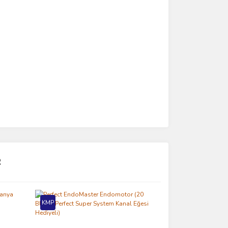
R
KMP