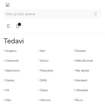
Tedavi
Angelus
Kerr
Diadent
Cerkamed
Kalsin
Meta Biomed
Septodont
Rubydent
Wp dental
Dentac
DMG
Kemdent
Pd
Detax
Ultradent
Vdw
Vericom
Bisco