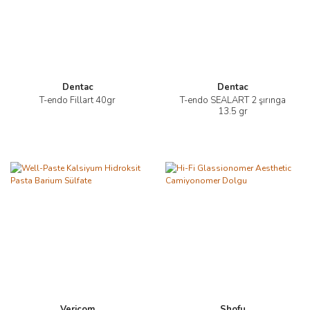
Dentac
Dentac
T-endo Fillart 40gr
T-endo SEALART 2 şırınga
13.5 gr
Vericom
Shofu