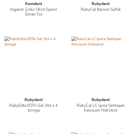
Kemdent
Rubydent
Alganol Çinko Oksit Ojenol
RubyCal Barium Sülfat
Siman Toz
Rubydent
Rubydent
RubyEdta EDTA Gel 3ml x 4
RubyCal LC Işınla Sertleşen
Şırınga
Kalsiyum Hidroksit