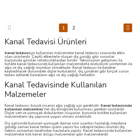
1
2
Kanal Tedavisi Ürünleri
Kanal tedavisi
için kullanılan malzemeler kanal tedavisi sırasında etkin
olan ürünlerdir. Çeşitli etkenlerle oluşan diş çürüğü gibi sorunlar
toplumda görülen rahatsızlıklardan biridir. Teknolojinin gelişmesi ile
birlikte kanal tedavisinde kullanılan malzemelerle endodonti yöntemleri ile
ağız ve diş sağlığı mümkün olmaktadır. Kanal tedavisi ile beraber
kaybedilecek durumdaki dişler kurtulabilir, diş çürükleri gibi birçok sorun
tedavi edilerek hastaların ağız ve diş sağlığı halledilir.
Kanal Tedavisinde Kullanılan
Malzemeler
Kanal tedavisi, birçok insanın ağız sağlığı için gereklidir.
Kanal tedavisinde
kullanılan malzemeler
her diş kliniğinde bulunması gereken ürünlerdir.
Dişler sert ve yumuşak dokulardan oluşurlar, bununla birlikte kullanılan
malzemelerin diş yapısına uygun olması önemlidir.
Diş içerisinde bulunan yumuşak damar sinir uzantısı hastalığı meydana
geldiği zaman kanal tedavi işlemi yapılır bu sebeple tedavi ürünleri diş
hekimi uzmanları tarafından hastalara yapılır. Kanal tedavisinde kullanılan
malzemeler kök kanal dolgu malzemeleri gibi malzemelerdir.