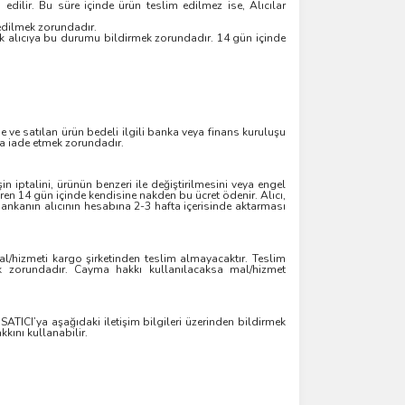
edilir. Bu süre içinde ürün teslim edilmez ise, Alıcılar
 edilmek zorundadır.
k alıcıya bu durumu bildirmek zorundadır. 14 gün içinde
rse ve satılan ürün bedeli ilgili banka veya finans kuruluşu
ya iade etmek zorundadır.
n iptalini, ürünün benzeri ile değiştirilmesini veya engel
aren 14 gün içinde kendisine nakden bu ücret ödenir. Alıcı,
 bankanın alıcının hesabına 2-3 hafta içerisinde aktarması
al/hizmeti kargo şirketinden teslim almayacaktır. Teslim
k zorundadır. Cayma hakkı kullanılacaksa mal/hizmet
 SATICI’ya aşağıdaki iletişim bilgileri üzerinden bildirmek
kını kullanabilir.