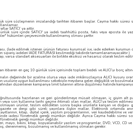
nlük süre sözleşmenin imzalandığı tarihten itibaren başlar. Cayma hakkı süresi 
llanılamaz.
ar SATICI’ ya aittir.
ünlük süre içinde SATICI' ya iadeli taahhütlü posta, faks veya eposta ile y
r" hükümleri çerçevesinde kullanılmamış olması şarttır.
urası, (İade edilmek istenen ürünün faturası kurumsal ise, iade ederken kurumun 
en sipariş iadeleri İADE FATURASI kesilmediği takdirde tamamlanamayacaktır.)
jı, varsa standart aksesuarları ile birlikte eksiksiz ve hasarsız olarak teslim edi
n itibaren en geç 10 günlük süre içerisinde toplam bedeli ve ALICI’yı borç altın
alın değerinde bir azalma olursa veya iade imkânsızlaşırsa ALICI kusuru oran
ün usulüne uygun kullanılması sebebiyle meydana gelen değişiklik ve bozulmala
afından düzenlenen kampanya limit tutarının altına düşülmesi halinde kampanya 
 doğrultusunda hazırlanan ve geri gönderilmeye müsait olmayan, iç giyim alt pa
n veya son kullanma tarihi geçme ihtimali olan mallar, ALICI’ya teslim edilmesi
 olmayan ürünler, teslim edildikten sonra başka ürünlerle karışan ve doğası 
zete ve dergi gibi süreli yayınlara ilişkin mallar, Elektronik ortamda anın
yıtlarının, kitap, dijital içerik, yazılım programlarının, veri kaydedebilme ve v
linde iadesi Yönetmelik gereği mümkün değildir. Ayrıca Cayma hakkı süresi son
a Yönetmelik gereği mümkün değildir.
eri, mayo, bikini, kitap, kopyalanabilir yazılım ve programlar, DVD, VCD, CD ve ka
amış, denenmemiş, bozulmamış ve kullanılmamış olmaları gerekir.