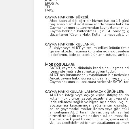
ADRES:
EPOSTA:
TEL:
FAKS:
CAYMA HAKKININ SÜRESİ:
Alıcı, satın aldığı eğer bir hizmet ise, bu 14 gü
başlanan hizmet sözleşmelerinde cayma hakkı ku
Cayma hakkının kullanımından kaynaklanan masrafl
Cayma hakkının kullanılması için 14 (ondört) g
düzenlenen "Cayma Hakkı Kullanılamayacak Ürünle
CAYMA HAKKININ KULLANIMI:
3. kişiye veya ALICI’ ya teslim edilen ürünün fat
gerekmektedir. Faturası kurumlar adına düzenlen
İade formu, İade edilecek ürünlerin kutusu, ambala
İADE KOŞULLARI:
SATICI, cayma bildiriminin kendisine ulaşmasında
içerisinde malı iade almakla yükümlüdür.
ALICI’ nın kusurundan kaynaklanan bir nedenle m
Ancak cayma hakkı süresi içinde malın veya ürün
Cayma hakkının kullanılması nedeniyle SATICI tar
CAYMA HAKKI KULLANILAMAYACAK ÜRÜNLER:
ALICI’nın isteği veya açıkça kişisel ihtiyaçları
kullanımlık ürünler, çabuk bozulma tehlikesi ola
iade edilmesi sağlık ve hijyen açısından uygun
sözleşmesi kapsamında sağlananlar dışında, ga
edilen gayrimaddi mallar, ile ses veya görüntü ka
ambalajının ALICI tarafından açılmış olması ha
hizmetlere ilişkin cayma hakkının kullanılması d
Kozmetik ve kişisel bakım ürünleri, iç giyim ürünl
vb.) iade edilebilmesi için ambalajlarının açılm