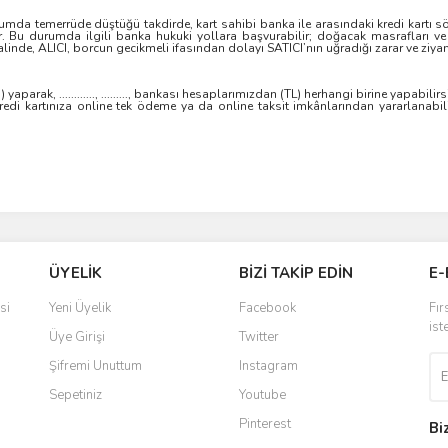
durumda temerrüde düştüğü takdirde, kart sahibi banka ile arasındaki kredi kartı 
 Bu durumda ilgili banka hukuki yollara başvurabilir; doğacak masrafları ve v
nde, ALICI, borcun gecikmeli ifasından dolayı SATICI’nın uğradığı zarar ve ziyan
parak, ............, ........., bankası hesaplarımızdan (TL) herhangi birine yapabilirs
ü kredi kartınıza online tek ödeme ya da online taksit imkânlarından yararlanabi
ÜYELİK
BİZİ TAKİP EDİN
E-
si
Yeni Üyelik
Facebook
Fır
ist
Üye Girişi
Twitter
Şifremi Unuttum
Instagram
Sepetiniz
Youtube
Pinterest
Bi