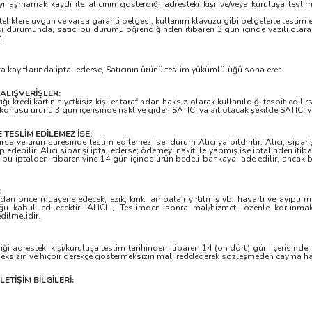
i aşmamak kaydı ile alıcının gösterdiği adresteki kişi ve/veya kuruluşa teslim 
 niteliklere uygun ve varsa garanti belgesi, kullanım klavuzu gibi belgelerle teslim
ı durumunda, satıcı bu durumu öğrendiğinden itibaren 3 gün içinde yazılı olara
.
a kayıtlarında iptal ederse, Satıcının ürünü teslim yükümlülüğü sona erer.
 ALIŞVERİŞLER:
ı kredi kartının yetkisiz kişiler tarafından haksız olarak kullanıldığı tespit edili
konusu ürünü 3 gün içerisinde nakliye gideri SATICI’ya ait olacak şekilde SATICI’
ESLİM EDİLEMEZ İSE:
 ve ürün süresinde teslim edilemez ise, durum Alıcı’ya bildirilir. Alıcı, siparişi
edebilir. Alıcı siparişi iptal ederse; ödemeyi nakit ile yapmış ise iptalinden itib
e, bu iptalden itibaren yine 14 gün içinde ürün bedeli bankaya iade edilir, ancak
:
n önce muayene edecek; ezik, kırık, ambalajı yırtılmış vb. hasarlı ve ayıplı m
u kabul edilecektir. ALICI , Teslimden sonra mal/hizmeti özenle korunma
dilmelidir.
ği adresteki kişi/kuruluşa teslim tarihinden itibaren 14 (on dört) gün içerisinde,
meksizin ve hiçbir gerekçe göstermeksizin malı reddederek sözleşmeden cayma hak
ETİŞİM BİLGİLERİ: