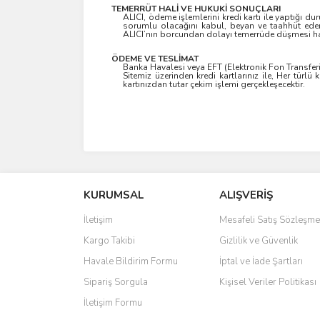
TEMERRÜT HALİ VE HUKUKİ SONUÇLARI
ALICI, ödeme işlemlerini kredi kartı ile yaptığı 
sorumlu olacağını kabul, beyan ve taahhüt eder.
ALICI’nın borcundan dolayı temerrüde düşmesi hali
ÖDEME VE TESLİMAT
Banka Havalesi veya EFT (Elektronik Fon Transferi) ya
Sitemiz üzerinden kredi kartlarınız ile, Her türl
kartınızdan tutar çekim işlemi gerçekleşecektir.
KURUMSAL
ALIŞVERİŞ
İletişim
Mesafeli Satış Sözleşme
Kargo Takibi
Gizlilik ve Güvenlik
Havale Bildirim Formu
İptal ve İade Şartları
Sipariş Sorgula
Kişisel Veriler Politikası
İletişim Formu