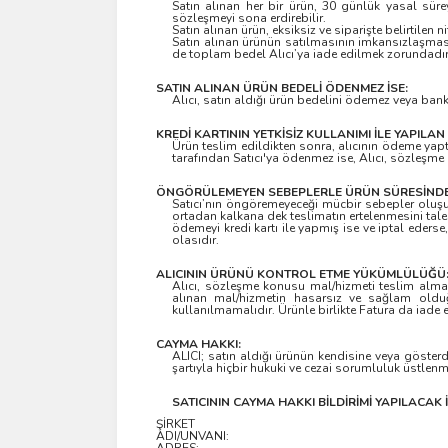
Satın alınan her bir ürün, 30 günlük yasal sürey
sözleşmeyi sona erdirebilir.
Satın alınan ürün, eksiksiz ve siparişte belirtilen
Satın alınan ürünün satılmasının imkansızlaşmas
de toplam bedel Alıcı’ya iade edilmek zorundadır
SATIN ALINAN ÜRÜN BEDELİ ÖDENMEZ İSE:
Alıcı, satın aldığı ürün bedelini ödemez veya bank
KREDİ KARTININ YETKİSİZ KULLANIMI İLE YAPILAN
Ürün teslim edildikten sonra, alıcının ödeme yaptığ
tarafından Satıcı'ya ödenmez ise, Alıcı, sözleşme 
ÖNGÖRÜLEMEYEN SEBEPLERLE ÜRÜN SÜRESİNDE T
Satıcı’nın öngöremeyeceği mücbir sebepler oluşursa
ortadan kalkana dek teslimatın ertelenmesini talep 
ödemeyi kredi kartı ile yapmış ise ve iptal eders
olasıdır.
ALICININ ÜRÜNÜ KONTROL ETME YÜKÜMLÜLÜĞÜ
Alıcı, sözleşme konusu mal/hizmeti teslim almada
alınan mal/hizmetin hasarsız ve sağlam olduğ
kullanılmamalıdır. Ürünle birlikte Fatura da iade e
CAYMA HAKKI:
ALICI; satın aldığı ürünün kendisine veya gösterdi
şartıyla hiçbir hukuki ve cezai sorumluluk üstlen
SATICININ CAYMA HAKKI BİLDİRİMİ YAPILACAK İL
ŞİRKET
ADI/UNVANI: