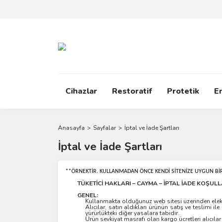
Cihazlar
Restoratif
Protetik
E
Anasayfa
Sayfalar
İptal ve İade Şartları
İptal ve İade Şartları
**ÖRNEKTİR. KULLANMADAN ÖNCE KENDİ SİTENİZE UYGUN BİR
TÜKETİCİ HAKLARI – CAYMA – İPTAL İADE KOŞULL
GENEL:
Kullanmakta olduğunuz web sitesi üzerinden elektr
Alıcılar, satın aldıkları ürünün satış ve teslimi
yürürlükteki diğer yasalara tabidir.
Ürün sevkiyat masrafı olan kargo ücretleri alıcılar