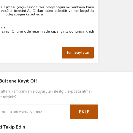
sözleşmesi çerçevesinde faiz ödeyeceğini ve bankaya karşı
ekâlet ücretini ALICI’dan talep edebilir ve her koşulda
ını ödeyeceğini kabul eder.
iniz.
lirsiniz. Online ödemelerinizde siparişiniz sonunda kredi
Tüm Sayfalar
Bültene Kayıt Ol!
satları, kampanya ve duyuruları ile ilgili e-posta almak
er misiniz?
EKLE
zi Takip Edin