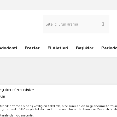
ndodonti
Frezler
El Aletleri
Başlıklar
Periodo
 ŞEKİLDE DÜZENLEYİNİZ**
ARI
onik ortamda sipariş verdiğiniz takdirde, size sunulan ön bilgilendirme formunu 
 ile ilgili olarak 6502 sayılı Tüketicinin Korunması Hakkında Kanun ve Mesafeli S
 tarafından ödenecektir.