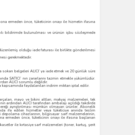
sona ermeden önce, tüketicinin onayı ile hizmetin ifasına
azılı bildirimde bulunulması ve ürünün işbu sözleşmede
düzenlemiş olduğu iade faturası ile birlikte gönderilmesi
lmesi gerekmektedir.
a sokan belgeleri ALICI’ ya iade etmek ve 20 günlük süre
ında SATICI’ nın zararlarını tazmin etmekle yükümlüdür.
rdan ALICI sorumlu değildir.
kapsamında faydalanılan indirim miktarı iptal edilir.
rçaları, mayo ve bikini altları, makyaj malzemeleri, tek
nin ardından ALICI tarafından ambalajı açıldığı takdirde
gereği ayrıştırılması mümkün olmayan ürünler, Abonelik
da ifa edilen hizmetler veya tüketiciye anında teslim
eri depolama cihazlarının, bilgisayar sarf malzemelerinin,
a ermeden önce, tüketicinin onayı ile ifasına başlanan
setler ile kırtasiye sarf malzemeleri (toner, kartuş, şerit