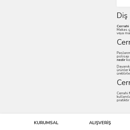
Diş
Cerrahi
Makas çe
veya mat
Cer
Paslanma
polisajı
nedir
ko
Dayanıkl
ürünler 
üretilirle
Cer
Cerrahi 
kullanıl
pratikti
KURUMSAL
ALIŞVERİŞ