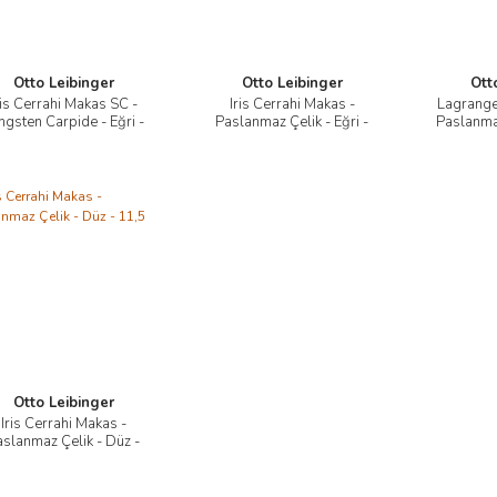
Otto Leibinger
Otto Leibinger
Ott
ris Cerrahi Makas SC -
Iris Cerrahi Makas -
Lagrange
İncele
İncele
ngsten Carpide - Eğri -
Paslanmaz Çelik - Eğri -
Paslanma
11,5 cm
11,5 cm
Otto Leibinger
Iris Cerrahi Makas -
İncele
aslanmaz Çelik - Düz -
11,5 cm