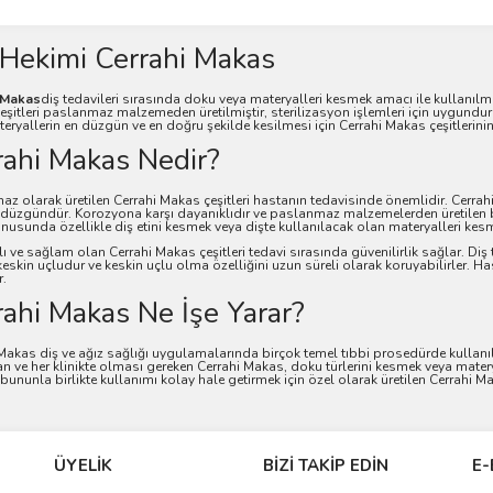
 Hekimi Cerrahi Makas
 Makas
diş tedavileri sırasında doku veya materyalleri kesmek amacı ile kullanılmak
şitleri paslanmaz malzemeden üretilmiştir, sterilizasyon işlemleri için uygundur
eryallerin en düzgün ve en doğru şekilde kesilmesi için Cerrahi Makas çeşitlerin
rahi Makas Nedir?
z olarak üretilen Cerrahi Makas çeşitleri hastanın tedavisinde önemlidir. Cerr
 düzgündür. Korozyona karşı dayanıklıdır ve paslanmaz malzemelerden üretilen b
nusunda özellikle diş etini kesmek veya dişte kullanılacak olan materyalleri kesme
ı ve sağlam olan Cerrahi Makas çeşitleri tedavi sırasında güvenilirlik sağlar. Diş
keskin uçludur ve keskin uçlu olma özelliğini uzun süreli olarak koruyabilirler. Has
r.
rahi Makas Ne İşe Yarar?
Makas diş ve ağız sağlığı uygulamalarında birçok temel tıbbi prosedürde kullanıl
an ve her klinikte olması gereken Cerrahi Makas, doku türlerini kesmek veya materya
r bununla birlikte kullanımı kolay hale getirmek için özel olarak üretilen Cerrahi M
ÜYELİK
BİZİ TAKİP EDİN
E-