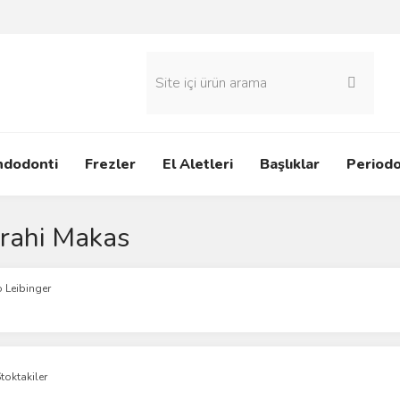
ndodonti
Frezler
El Aletleri
Başlıklar
Periodo
rahi Makas
 Leibinger
toktakiler