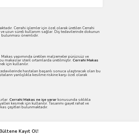
tadır. Cerrahi işlemler için özel olarak üretilen Cerrahi
 ve uzun süreli kullanım sağlar. Diş tedavilerinde dokunun
in bulunması önemlidir.
ahi Makas yapımında üretilen malzemeler pürüzsüz ve
u makaslar steril ortamlarda üretilmiştir.
Cerrahi Makas
k için kullanılır.
 tedavilerinde hastaları başarılı sonuca ulaştıracak olan bu
taların yanlışlıkla kesilme riskine karşı özel olarak
ırlar.
Cerrahi Makas ne işe yarar
konusunda sıklıkla
lleri kesmek için kullanılır. Tasarımı gayet rahat ve
akas çeşitleri bulunmaktadır.
Bültene Kayıt Ol!