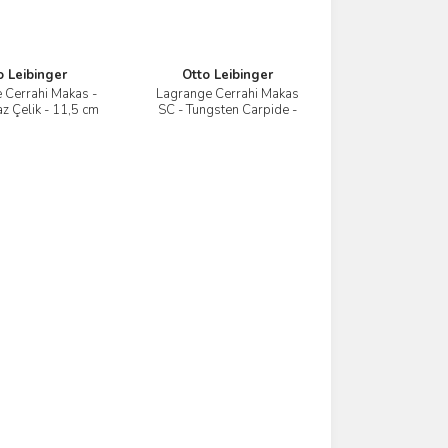
o Leibinger
Otto Leibinger
 Cerrahi Makas -
Lagrange Cerrahi Makas
İncele
İncele
z Çelik - 11,5 cm
SC - Tungsten Carpide -
11,5 cm