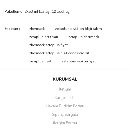
Paketleme: 2x50 ml kartuş, 12 adet uç
Bu ürünün fiyat bilgisi, resim, ürün açıklamalarında ve diğer
Etiketler :
zhermack
zetaplus c silikon ölçü takım
konularda yetersiz gördüğünüz noktaları öneri formunu kullanarak
Bu ürüne ilk yorumu siz yapın!
zetaplus set fiyatı
zetaplus zhermack
tarafımıza iletebilirsiniz.
Görüş ve önerileriniz için teşekkür ederiz.
zhermack zetaplus fiyat
zhermack zetaplus c silicone intro kit
Yorum Yaz
Ürün resmi kalitesiz, bozuk veya görüntülenemiyor.
zetaplus fiyat
zetaplus silikon fiyat
Ürün açıklamasında eksik bilgiler bulunuyor.
Ürün bilgilerinde hatalar bulunuyor.
KURUMSAL
Ürün fiyatı diğer sitelerden daha pahalı.
İletişim
Bu ürüne benzer farklı alternatifler olmalı.
Kargo Takibi
Havale Bildirim Formu
Sipariş Sorgula
İletişim Formu
Gönder