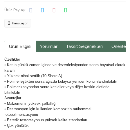
Ürün Paylaş :
Karşılaştır
Ürün Bilgisi
Yorumlar
Taksit Seçenekleri
Önerilerin
Özellikler
• Kesin çünkü zaman içinde ve dezenfeksiyondan sonra boyutsal olarak
kararlı
• Yüksek nihai sertlik (70 Shore A)
• Polimerleştikten sonra ağızda kolayca yeniden konumlandırılabilir
• Polimerizasyondan sonra kesiciler veya diğer keskin aletlerle
bitirilebilir
Avantajlar
• Malzemenin yüksek şeffaflığı
• Restorasyon için kullanılan kompozitin mükemmel
fotopolimerizasyonu
• Estetik restorasyonun yüksek kalite standartları
• Çok yönlülük