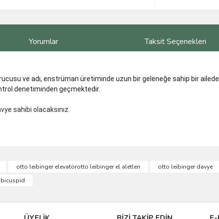
Yorumlar
Taksit Seçenekleri
ucusu ve adı, enstrüman üretiminde uzun bir geleneğe sahip bir aileden
ontrol denetiminden geçmektedir.
avye sahibi olacaksınız.
ve diğer konularda yetersiz gördüğünüz noktaları öneri formunu kullanarak taraf
otto leibinger elevatörotto leibinger el aletleri
otto leibinger davye
Bu ürüne ilk yorumu siz yapın!
e bicuspid
r.
Yorum Yaz
ÜYELİK
BİZİ TAKİP EDİN
E-