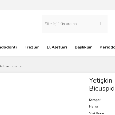
ndodonti
Frezler
El Aletleri
Başlıklar
Periodo
 Kök ve Bicuspid
Yetişkin
Bicuspid
Kategori
Marka
Stok Kodu