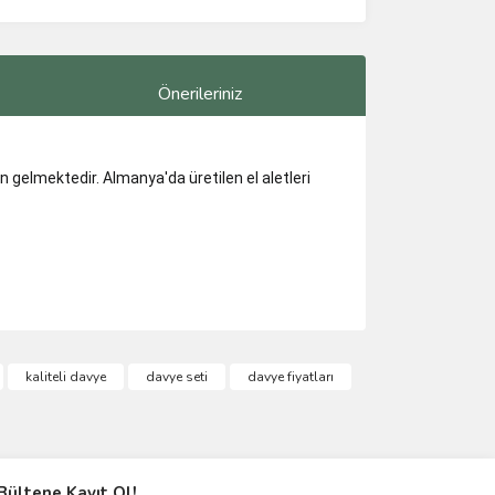
Önerileriniz
 gelmektedir. Almanya'da üretilen el aletleri
ımıza iletebilirsiniz.
kaliteli davye
davye seti
davye fiyatları
Bültene Kayıt Ol!