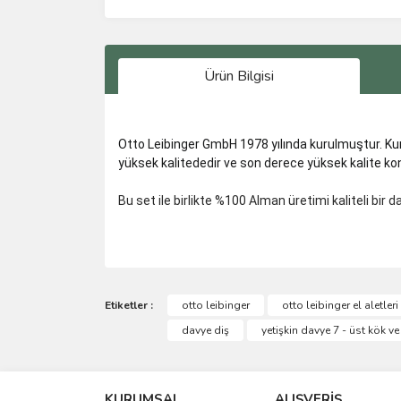
Ürün Bilgisi
Otto Leibinger GmbH 1978 yılında kurulmuştur. Kur
yüksek kalitededir ve son derece yüksek kalite k
Bu set ile birlikte %100 Alman üretimi kaliteli bir d
Bu ürünün fiyat bilgisi, resim, ürün açıklamalarında 
Görüş ve önerileriniz için teşekkür ederiz.
Etiketler :
otto leibinger
otto leibinger el aletleri
davye diş
yetişkin davye 7 - üst kök v
Ürün resmi kalitesiz, bozuk veya görüntülenemiyo
Ürün açıklamasında eksik bilgiler bulunuyor.
KURUMSAL
ALIŞVERİŞ
Ürün bilgilerinde hatalar bulunuyor.