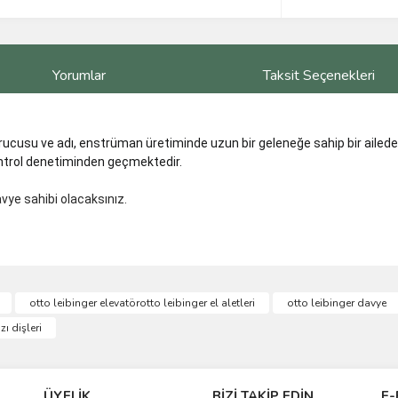
Yorumlar
Taksit Seçenekleri
ucusu ve adı, enstrüman üretiminde uzun bir geleneğe sahip bir aileden
ontrol denetiminden geçmektedir.
avye sahibi olacaksınız.
ve diğer konularda yetersiz gördüğünüz noktaları öneri formunu kullanarak taraf
otto leibinger elevatörotto leibinger el aletleri
otto leibinger davye
Bu ürüne ilk yorumu siz yapın!
zı dişleri
r.
Yorum Yaz
ÜYELİK
BİZİ TAKİP EDİN
E-