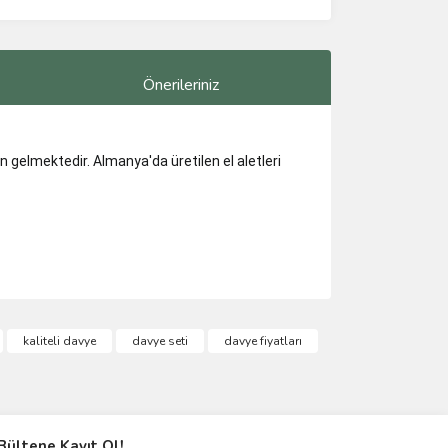
Önerileriniz
 gelmektedir. Almanya'da üretilen el aletleri
ımıza iletebilirsiniz.
kaliteli davye
davye seti
davye fiyatları
Bültene Kayıt Ol!