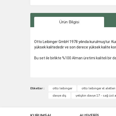
Ürün Bilgisi
Otto Leibinger GmbH 1978 yılında kurulmuştur. Kur
yüksek kalitededir ve son derece yüksek kalite k
Bu set ile birlikte %100 Alman üretimi kaliteli bir d
Bu ürünün fiyat bilgisi, resim, ürün açıklamalarında 
Görüş ve önerileriniz için teşekkür ederiz.
Etiketler :
otto leibinger
otto leibinger el aletleri
davye diş
yetişkin davye 17 - sağ üst a
Ürün resmi kalitesiz, bozuk veya görüntülenemiyo
Ürün açıklamasında eksik bilgiler bulunuyor.
KURUMSAL
ALIŞVERİŞ
Ürün bilgilerinde hatalar bulunuyor.