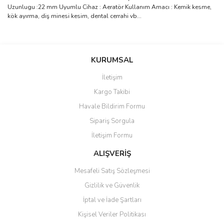
Uzunlugu :22 mm Uyumlu Cihaz : Aeratör Kullanım Amacı : Kemik kesme,
kök ayırma, diş minesi kesim, dental cerrahi vb...
Bu ürünün fiyat bilgisi, resim, ürün açıklamalarında ve diğer
konularda yetersiz gördüğünüz noktaları öneri formunu kullanarak
Bu ürüne ilk yorumu siz yapın!
KURUMSAL
tarafımıza iletebilirsiniz.
Görüş ve önerileriniz için teşekkür ederiz.
İletişim
Yorum Yaz
Kargo Takibi
Ürün resmi kalitesiz, bozuk veya görüntülenemiyor.
Havale Bildirim Formu
Ürün açıklamasında eksik bilgiler bulunuyor.
Sipariş Sorgula
Ürün bilgilerinde hatalar bulunuyor.
İletişim Formu
Ürün fiyatı diğer sitelerden daha pahalı.
Bu ürüne benzer farklı alternatifler olmalı.
ALIŞVERİŞ
Mesafeli Satış Sözleşmesi
Gizlilik ve Güvenlik
İptal ve İade Şartları
Kişisel Veriler Politikası
Gönder