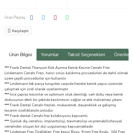
Ürün Paylaş :
Karşılaştır
Ürün Bilgisi
Yorumlar
Taksit Seçenekleri
Önerilerin
***
Frank Dental Titanyum Kök Ayırma Kemik Kesme Cerrahi Frez
Lindemann Cerrahi Frezi, harici sinüs kaldırma prosedürleri de dahil olmak
üzere çeşitli prosedürler için kullanılır.
***
Lindemann tek parça tungsten carpide frezeler kemik yapısı üzerinde
çalışmak için özel olarak uyarlanmıştır.
***
İnce çapraz kesimler ve optimum oluk derinliği, sert doku veya kemik
dokusunun etkili bir şekilde kesilmesini sağlar ve atık malzemeyi çıkarır.
***
Frank Dental Cerrahi frezleri, mukavemet, dayanıklılık ve gelişmiş
tasarım özellikleriyle ünlüdür.
***
Frank dental Cerrahi frez koleksiyonu kapsamlı.
***
Günlük diş cerrahisi, implantoloji, travmatoloji ve premakillofasiyal
cerrahiden oluşan bir dizi uygulamayı kapsamaktadır.
***
Lindeman Frez Özellikleri: Frez kesici Boyu :9 mm Frez Kodu : 162 Frez