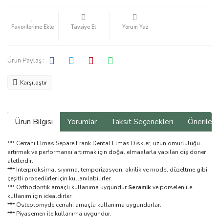
Tavsiye Et
Yorum Yaz
Ürün Paylaş :
Karşılaştır
Ürün Bilgisi
Yorumlar
Taksit Seçenekleri
Önerilerin
***
Cerrahi Elmas Separe Frank Dental Elmas Diskler, uzun ömürlülüğü
artırmak ve performansı artırmak için doğal elmaslarla yapılan diş döner
aletlerdir.
***
Interproksimal sıyırma, temporizasyon, akrilik ve model düzeltme gibi
çeşitli prosedürler için kullanılabilirler.
***
Orthodontik amaçlı kullanıma uygundur
Seramik
ve porselen ile
kullanım için idealdirler.
***
Osteotomyde cerrahi amaçla kullanıma uygundurlar.
***
Piyasemen ile kullanıma uygundur.