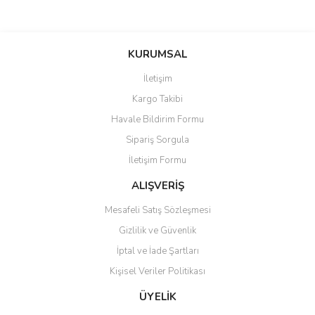
Bu ürünün fiyat bilgisi, resim, ürün açıklamalarında ve diğer
konularda yetersiz gördüğünüz noktaları öneri formunu kullanarak
Bu ürüne ilk yorumu siz yapın!
KURUMSAL
tarafımıza iletebilirsiniz.
Görüş ve önerileriniz için teşekkür ederiz.
İletişim
Yorum Yaz
Kargo Takibi
Ürün resmi kalitesiz, bozuk veya görüntülenemiyor.
Havale Bildirim Formu
Ürün açıklamasında eksik bilgiler bulunuyor.
Sipariş Sorgula
Ürün bilgilerinde hatalar bulunuyor.
İletişim Formu
Ürün fiyatı diğer sitelerden daha pahalı.
Bu ürüne benzer farklı alternatifler olmalı.
ALIŞVERİŞ
Mesafeli Satış Sözleşmesi
Gizlilik ve Güvenlik
İptal ve İade Şartları
Kişisel Veriler Politikası
Gönder
ÜYELİK