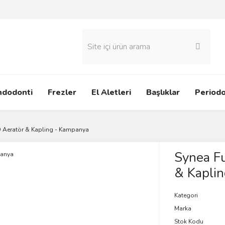
ndodonti
Frezler
El Aletleri
Başlıklar
Periodo
 Aeratör & Kapling - Kampanya
Synea F
& Kapli
Kategori
Marka
Stok Kodu