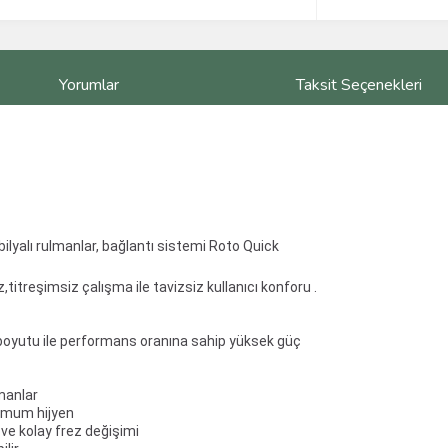
Yorumlar
Taksit Seçenekleri
 bilyalı rulmanlar, bağlantı sistemi Roto Quick
treşimsiz çalışma ile tavizsiz kullanıcı konforu .
oyutu ile performans oranına sahip yüksek güç
lmanlar
timum hijyen
ve kolay frez değişimi