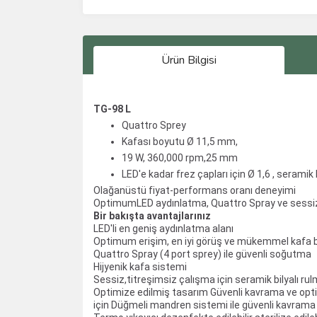
Ürün Bilgisi
TG-98 L
Quattro Sprey
Kafası boyutu Ø 11,5 mm,
19 W, 360,000 rpm,25 mm
LED'e kadar frez çapları için Ø 1,6 , seramik
Olağanüstü fiyat-performans oranı deneyimi
OptimumLED aydınlatma, Quattro Spray ve sessiz,ti
Bir bakışta avantajlarınız
LED'li en geniş aydınlatma alanı
Optimum erişim, en iyi görüş ve mükemmel kafa b
Quattro Spray (4 port sprey) ile güvenli soğutma
Hijyenik kafa sistemi
Sessiz,titreşimsiz çalışma için seramik bilyalı ru
Optimize edilmiş tasarım Güvenli kavrama ve op
için Düğmeli mandren sistemi ile güvenli kavrama 