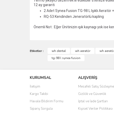
Termo yıkayıcı dezenfekte edilebilir sterilize edileb
12 ay garanti
2 Adet Synea Fusion TG-98 L Işıklı Aeratör 
RQ-53 Kendinden Jeneratörlü kapling
Önemli Not : Eğer Ünitinizin ışık kaynagı yok ise ke
Bu ürünün fiyat bilgisi, resim, ürün açıklamalarında 
Görüş ve önerileriniz için teşekkür ederiz.
Etiketler :
wh dental
wh aeratör
wh aeratör
tg-98 l synea fusion
Ürün resmi kalitesiz, bozuk veya görüntülenemiyo
Ürün açıklamasında eksik bilgiler bulunuyor.
KURUMSAL
ALIŞVERİŞ
Ürün bilgilerinde hatalar bulunuyor.
Ürün fiyatı diğer sitelerden daha pahalı.
İletişim
Mesafeli Satış Sözleşme
Bu ürüne benzer farklı alternatifler olmalı.
Kargo Takibi
Gizlilik ve Güvenlik
Havale Bildirim Formu
İptal ve İade Şartları
Sipariş Sorgula
Kişisel Veriler Politikası