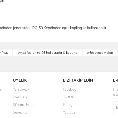
ilir
+
ndinden jeneratörlü RQ-53 Kendinden ışıklı kapling ile kullanılabilir
ve diğer konularda yetersiz gördüğünüz noktaları öneri formunu kullanarak taraf
 fiyat
synea fusion tg-98 led aeratör & kapling
w&h synea vision
Bu ürüne ilk yorumu siz yapın!
r.
Yorum Yaz
ÜYELİK
BİZİ TAKİP EDİN
E-
si
Yeni Üyelik
Facebook
Fır
ist
Üye Girişi
Twitter
Şifremi Unuttum
Instagram
Sepetiniz
Youtube