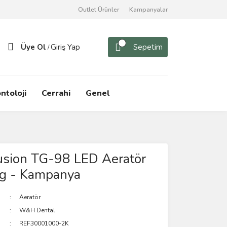
Outlet Ürünler
Kampanyalar
Üye Ol
Giriş Yap
Sepetim
/
ntoloji
Cerrahi
Genel
usion TG-98 LED Aeratör
ng - Kampanya
Aeratör
W&H Dental
REF30001000-2K