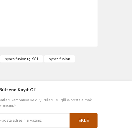
ımıza iletebilirsiniz.
synea fusion tg-98 l
synea fusion
Bültene Kayıt Ol!
satları, kampanya ve duyuruları ile ilgili e-posta almak
er misiniz?
EKLE