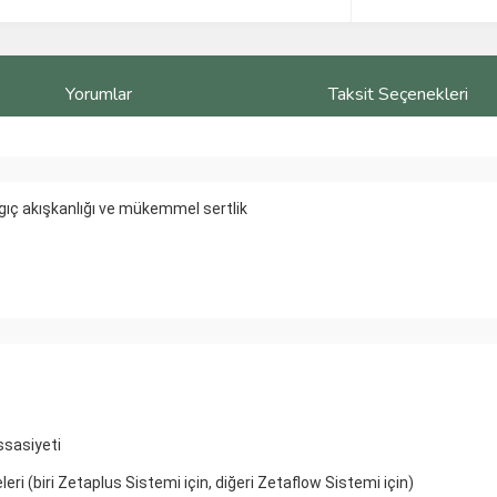
Yorumlar
Taksit Seçenekleri
ıç ​​akışkanlığı ve mükemmel sertlik
ssasiyeti
i (biri Zetaplus Sistemi için, diğeri Zetaflow Sistemi için)