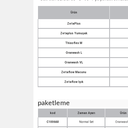
Ürün
ZetaPlus
Zetaplus Yumuşak
Thixoflex M
Oranwash L
Oranwash VL
Zetaflow Macunu
Zetaflow Işık
paketleme
kod
Zaman Ayarı
Ürün
C100660
Normal Set
Oranwas