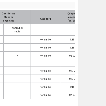
Önerilerine
Çalışma
Zaman
Mended
süresi *
ağız *
Ayar türü
uygulama
(dk: sn)
(dak: sn)
çıkarıldığı
vable
Normal Set
1:15
03:15
Normal Set
1:15
03:15
●
Normal Set
02:00
03:30
Normal Set
01:30
03:30
Normal Set
01:30
03:30
Normal Set
1:15
03:15
Normal Set
02:00
03:30