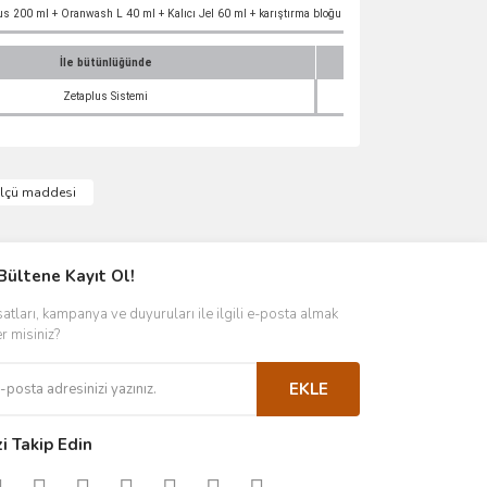
s 200 ml + Oranwash L 40 ml + Kalıcı Jel 60 ml + karıştırma bloğu (20 sayfa)
İle bütünlüğünde
paketle
Zetaplus Sistemi
1 tüp 60 
ımıza iletebilirsiniz.
 ölçü maddesi
Bültene Kayıt Ol!
satları, kampanya ve duyuruları ile ilgili e-posta almak
er misiniz?
EKLE
zi Takip Edin