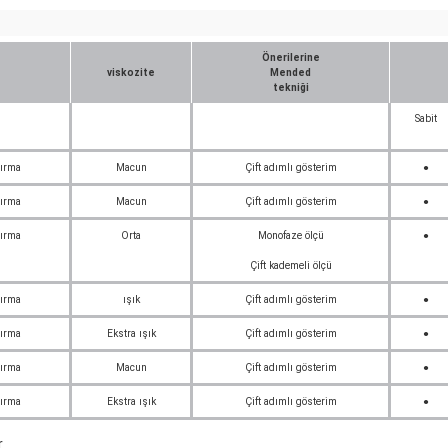
Önerilerine
viskozite
Mended
tekniği
Sabit
tırma
Macun
Çift adımlı gösterim
●
tırma
Macun
Çift adımlı gösterim
●
tırma
Orta
Monofaze ölçü
●
Çift kademeli ölçü
tırma
ışık
Çift adımlı gösterim
●
tırma
Ekstra ışık
Çift adımlı gösterim
●
tırma
Macun
Çift adımlı gösterim
●
tırma
Ekstra ışık
Çift adımlı gösterim
●
r