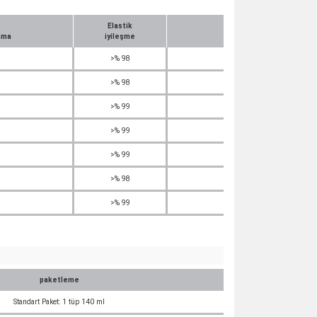
Elastik
Doğrusal boyut
nma
iyileşme
değişikliği (24 saat s
>% 98
<% 0,2
>% 98
<% 0,2
>% 99
<% 0,7
>% 99
<% 0,7
>% 99
<% 0,7
>% 98
<% 0,2
>% 99
<% 0,7
paketleme
Standart Paket: 1 tüp 140 ml