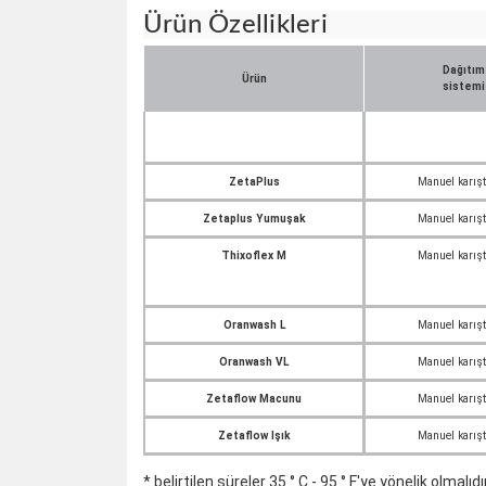
Ürün Özellikleri
Dağıtım
Ürün
sistemi
ZetaPlus
Manuel karış
Zetaplus Yumuşak
Manuel karış
Thixoflex M
Manuel karış
Oranwash L
Manuel karış
Oranwash VL
Manuel karış
Zetaflow Macunu
Manuel karış
Zetaflow Işık
Manuel karış
* belirtilen süreler 35 ° C - 95 ° F'ye yönelik olmalıdı