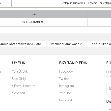
h L
Zetaplus Oranwash L Deneme Kiti: Zetaplu
Ürün
Kalıcı Jel (Katalizör)
ve diğer konularda yetersiz gördüğünüz noktaları öneri formunu kullanarak taraf
taplus soft oranwash vl 2.ölçü
zhermack oranwash vl
c tipi silikon
Bu ürüne ilk yorumu siz yapın!
r.
Yorum Yaz
ÜYELİK
BİZİ TAKİP EDİN
E-
si
Yeni Üyelik
Facebook
Fır
ist
Üye Girişi
Twitter
Şifremi Unuttum
Instagram
Sepetiniz
Youtube
Pinterest
Bi