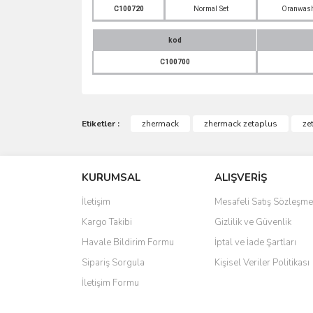
C100720
Normal Set
Oranwas
kod
C100700
Bu ürünün fiyat bilgisi, resim, ürün açıklamalarında 
Görüş ve önerileriniz için teşekkür ederiz.
Etiketler :
zhermack
zhermack zetaplus
ze
Ürün resmi kalitesiz, bozuk veya görüntülenemiyo
KURUMSAL
ALIŞVERİŞ
Ürün açıklamasında eksik bilgiler bulunuyor.
Ürün bilgilerinde hatalar bulunuyor.
İletişim
Mesafeli Satış Sözleşme
Ürün fiyatı diğer sitelerden daha pahalı.
Kargo Takibi
Gizlilik ve Güvenlik
Bu ürüne benzer farklı alternatifler olmalı.
Havale Bildirim Formu
İptal ve İade Şartları
Sipariş Sorgula
Kişisel Veriler Politikası
İletişim Formu