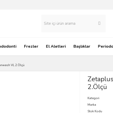
ndodonti
Frezler
El Aletleri
Başlıklar
Periodo
anwash VL 2.Ölçü
Zetaplu
2.Ölçü
Kategori
Marka
Stok Kodu