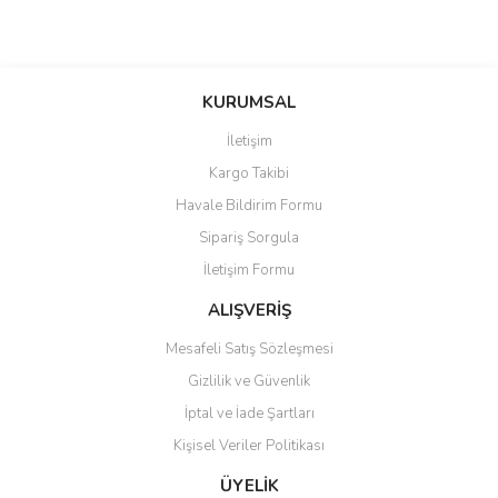
Bu ürünün fiyat bilgisi, resim, ürün açıklamalarında ve diğer
konularda yetersiz gördüğünüz noktaları öneri formunu kullanarak
Bu ürüne ilk yorumu siz yapın!
KURUMSAL
tarafımıza iletebilirsiniz.
Görüş ve önerileriniz için teşekkür ederiz.
İletişim
Yorum Yaz
Kargo Takibi
Ürün resmi kalitesiz, bozuk veya görüntülenemiyor.
Havale Bildirim Formu
Ürün açıklamasında eksik bilgiler bulunuyor.
Sipariş Sorgula
Ürün bilgilerinde hatalar bulunuyor.
İletişim Formu
Ürün fiyatı diğer sitelerden daha pahalı.
Bu ürüne benzer farklı alternatifler olmalı.
ALIŞVERİŞ
Mesafeli Satış Sözleşmesi
Gizlilik ve Güvenlik
İptal ve İade Şartları
Kişisel Veriler Politikası
Gönder
ÜYELİK