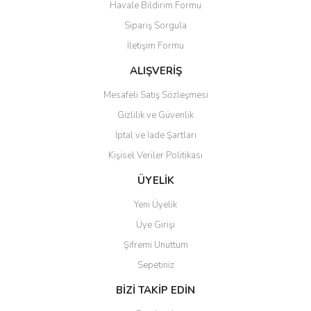
Havale Bildirim Formu
Ürün açıklamasında eksik bilgiler bulunuyor.
Sipariş Sorgula
Ürün bilgilerinde hatalar bulunuyor.
İletişim Formu
Ürün fiyatı diğer sitelerden daha pahalı.
Bu ürüne benzer farklı alternatifler olmalı.
ALIŞVERİŞ
Mesafeli Satış Sözleşmesi
Gizlilik ve Güvenlik
İptal ve İade Şartları
Kişisel Veriler Politikası
Gönder
ÜYELİK
Yeni Üyelik
Üye Girişi
Şifremi Unuttum
Sepetiniz
BİZİ TAKİP EDİN