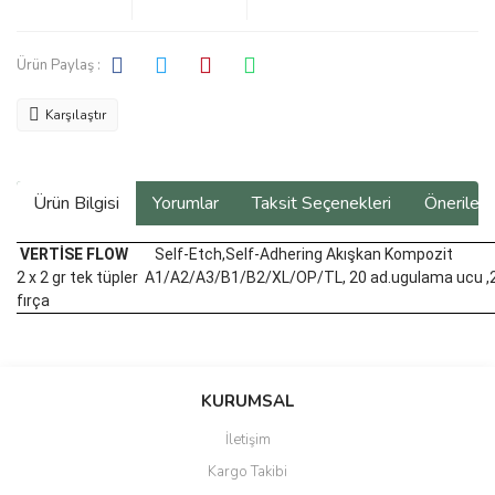
Ürün Paylaş :
Karşılaştır
Ürün Bilgisi
Yorumlar
Taksit Seçenekleri
Önerilerin
VERTİSE FLOW
Self-Etch,Self-Adhering Akışkan Kompozit
2 x 2 gr tek tüpler A1/A2/A3/B1/B2/XL/OP/TL, 20 ad.ugulama ucu ,
fırça
Bu ürünün fiyat bilgisi, resim, ürün açıklamalarında ve diğer
konularda yetersiz gördüğünüz noktaları öneri formunu kullanarak
Bu ürüne ilk yorumu siz yapın!
KURUMSAL
tarafımıza iletebilirsiniz.
Görüş ve önerileriniz için teşekkür ederiz.
İletişim
Yorum Yaz
Kargo Takibi
Ürün resmi kalitesiz, bozuk veya görüntülenemiyor.