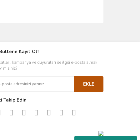
ımıza iletebilirsiniz.
Bültene Kayıt Ol!
satları, kampanya ve duyuruları ile ilgili e-posta almak
er misiniz?
EKLE
zi Takip Edin