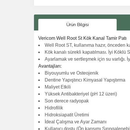
Ürün Bilgisi
Vericom Well Root St Kök Kanal Tamir Patı
Well Root ST, kullanıma hazır, önceden kar
Kök kanalı sürekli kapatılması. İyi Köklü ST
Ayarlamak ve sertleşmek için su varlığı. 
Avantajları:
Biyouyumlu ve Osteojenik
Dentine Yapıştırıcı Kimyasal Yapıştırma
Maliyet Etkili
Yüksek Antibakteriyel (pH 12 üzeri)
Son derece radyopak
Hidrofilik
Hidroksiapatit Üretimi
İdeal Çalışma ve Ayar Zamanı
Kullanıcı dostu (Ön karışımı Şırıngalenebi