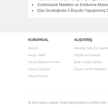
Sızdırmazlık Maddesi ve Doldurma Malze
Oda Sıcaklığında 3 Boyutlu Yapıştırılmış
Bu ürünün fiyat bilgisi, resim, ürün açıklamalarında 
Görüş ve önerileriniz için teşekkür ederiz.
KURUMSAL
ALIŞVERİŞ
Ürün resmi kalitesiz, bozuk veya görüntülenemiyo
Ürün açıklamasında eksik bilgiler bulunuyor.
İletişim
Mesafeli Satış Sözleşme
Ürün bilgilerinde hatalar bulunuyor.
Kargo Takibi
Gizlilik ve Güvenlik
Ürün fiyatı diğer sitelerden daha pahalı.
Havale Bildirim Formu
İptal ve İade Şartları
Bu ürüne benzer farklı alternatifler olmalı.
Sipariş Sorgula
Kişisel Veriler Politikası
İletişim Formu
© Tüm hakları saklıdır. Kredi kartı bilgileriniz 256bit SSL 