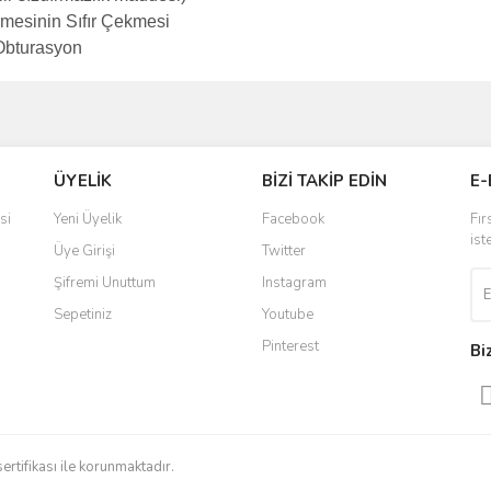
mesinin Sıfır Çekmesi
 Obturasyon
ve diğer konularda yetersiz gördüğünüz noktaları öneri formunu kullanarak taraf
Bu ürüne ilk yorumu siz yapın!
ÜYELİK
BİZİ TAKİP EDİN
E-
r.
Yorum Yaz
si
Yeni Üyelik
Facebook
Fır
ist
Üye Girişi
Twitter
Şifremi Unuttum
Instagram
Sepetiniz
Youtube
Pinterest
Bi
Gönder
sertifikası ile korunmaktadır.