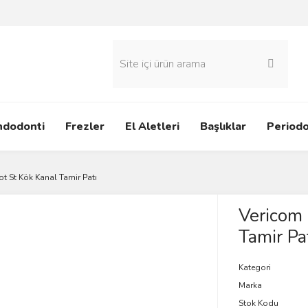
ndodonti
Frezler
El Aletleri
Başlıklar
Periodo
t St Kök Kanal Tamir Patı
Vericom 
Tamir Pa
Kategori
Marka
Stok Kodu