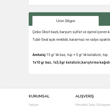
Ürün Bilgisi
Çinko Oksit bazlı, baryum sülfat ve öjenol içe­ren k
Tubli-Seal açık renklidir, kararmaz ve radyo opaktır
Ambalaj:
15 gr’ lık baz, tüp + 5 gr’ lık katalizör, tüp
1x10 gr baz, 1x3,5gr katalizör,karıştırma kağıdı
Bu ürünün fiyat bilgisi, resim, ürün açıklamalarında 
Görüş ve önerileriniz için teşekkür ederiz.
KURUMSAL
ALIŞVERİŞ
Ürün resmi kalitesiz, bozuk veya görüntülenemiyo
Ürün açıklamasında eksik bilgiler bulunuyor.
İletişim
Mesafeli Satış Sözleşme