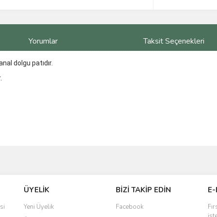
Yorumlar
Taksit Seçenekleri
anal dolgu patıdır.
.
ve diğer konularda yetersiz gördüğünüz noktaları öneri formunu kullanarak taraf
Bu ürüne ilk yorumu siz yapın!
ÜYELİK
BİZİ TAKİP EDİN
E-
r.
Yorum Yaz
si
Yeni Üyelik
Facebook
Fır
ist