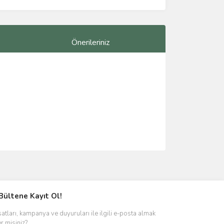
Önerileriniz
ımıza iletebilirsiniz.
Bültene Kayıt Ol!
satları, kampanya ve duyuruları ile ilgili e-posta almak
er misiniz?