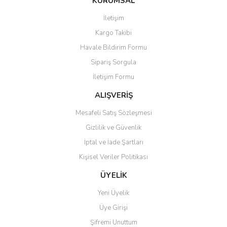
KURUMSAL
tarafımıza iletebilirsiniz.
Görüş ve önerileriniz için teşekkür ederiz.
İletişim
Yorum Yaz
Kargo Takibi
Ürün resmi kalitesiz, bozuk veya görüntülenemiyor.
Havale Bildirim Formu
Ürün açıklamasında eksik bilgiler bulunuyor.
Sipariş Sorgula
Ürün bilgilerinde hatalar bulunuyor.
İletişim Formu
Ürün fiyatı diğer sitelerden daha pahalı.
Bu ürüne benzer farklı alternatifler olmalı.
ALIŞVERİŞ
Mesafeli Satış Sözleşmesi
Gizlilik ve Güvenlik
İptal ve İade Şartları
Kişisel Veriler Politikası
Gönder
ÜYELİK
Yeni Üyelik
Üye Girişi
Şifremi Unuttum