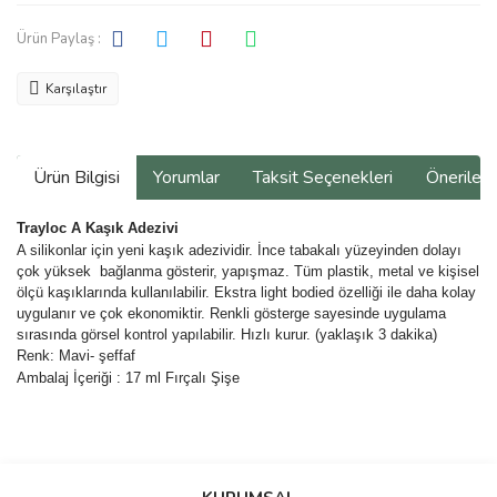
Ürün Paylaş :
Karşılaştır
Ürün Bilgisi
Yorumlar
Taksit Seçenekleri
Önerilerin
Trayloc A Kaşık Adezivi
A silikonlar için yeni kaşık adezividir. İnce tabakalı yüzeyinden dolayı
çok yüksek bağlanma gösterir, yapışmaz. Tüm plastik, metal ve kişisel
ölçü kaşıklarında kullanılabilir. Ekstra light bodied özelliği ile daha kolay
uygulanır ve çok ekonomiktir. Renkli gösterge sayesinde uygulama
sırasında görsel kontrol yapılabilir. Hızlı kurur. (yaklaşık 3 dakika)
Renk: Mavi- şeffaf
Ambalaj İçeriği : 17 ml Fırçalı Şişe
Bu ürünün fiyat bilgisi, resim, ürün açıklamalarında ve diğer
konularda yetersiz gördüğünüz noktaları öneri formunu kullanarak
Bu ürüne ilk yorumu siz yapın!