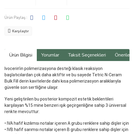
Ürün Paylaş :
Karşılaştır
Ürün Bilgisi
Yorumlar
Taksit Seçenekleri
Önerilerin
Ivocerin’in polimerizasyona desteği klasik reaksiyon
başlatıcılardan çok daha aktiftir ve bu sayede Tetric N-Ceram
Bulk Fill derin kavitelerde dahi kısa polimerizasyon aralıklarıyla
güvenle son sertliğine ulaşır.
Yeni geliştirilen bu posterior kompozit estetik beklentileri
karşılayan %15 mine benzeri ışık geçirgenliğine sahip 3 üniversal
renkte mevcuttur:
• IVA hafif kızılımsı notalar içeren A grubu renklere sahip dişler için
• IVB hafif sarımsı notalar içeren B grubu renklere sahip dişler için