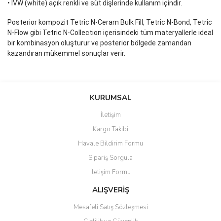
• IVW (white) açık renkli ve süt dişlerinde kullanım içindir.
Posterior kompozit Tetric N-Ceram Bulk Fill, Tetric N-Bond, Tetric
N-Flow gibi Tetric N-Collection içerisindeki tüm materyallerle ideal
bir kombinasyon oluşturur ve posterior bölgede zamandan
kazandıran mükemmel sonuçlar verir.
Bu ürünün fiyat bilgisi, resim, ürün açıklamalarında ve diğer
konularda yetersiz gördüğünüz noktaları öneri formunu kullanarak
Bu ürüne ilk yorumu siz yapın!
KURUMSAL
tarafımıza iletebilirsiniz.
Görüş ve önerileriniz için teşekkür ederiz.
İletişim
Yorum Yaz
Kargo Takibi
Ürün resmi kalitesiz, bozuk veya görüntülenemiyor.
Havale Bildirim Formu
Ürün açıklamasında eksik bilgiler bulunuyor.
Sipariş Sorgula
Ürün bilgilerinde hatalar bulunuyor.
İletişim Formu
Ürün fiyatı diğer sitelerden daha pahalı.
Bu ürüne benzer farklı alternatifler olmalı.
ALIŞVERİŞ
Mesafeli Satış Sözleşmesi