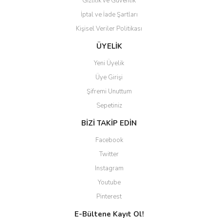
Gizlilik ve Güvenlik
İptal ve İade Şartları
Kişisel Veriler Politikası
Gönder
ÜYELİK
Yeni Üyelik
Üye Girişi
Şifremi Unuttum
Sepetiniz
BİZİ TAKİP EDİN
Facebook
Twitter
Instagram
Youtube
Pinterest
E-Bültene Kayıt Ol!