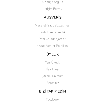
Sipariş Sorgula
Ürün bilgilerinde hatalar bulunuyor.
İletişim Formu
Ürün fiyatı diğer sitelerden daha pahalı.
Bu ürüne benzer farklı alternatifler olmalı.
ALIŞVERİŞ
Mesafeli Satış Sözleşmesi
Gizlilik ve Güvenlik
İptal ve İade Şartları
Kişisel Veriler Politikası
Gönder
ÜYELİK
Yeni Üyelik
Üye Girişi
Şifremi Unuttum
Sepetiniz
BİZİ TAKİP EDİN
Facebook