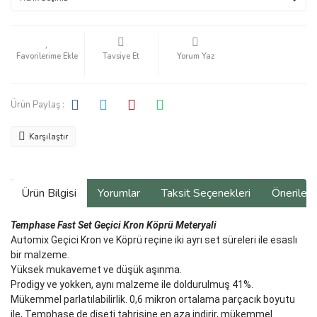
Tavsiye Et
Yorum Yaz
Ürün Paylaş :
Karşılaştır
Ürün Bilgisi
Yorumlar
Taksit Seçenekleri
Önerilerin
Temphase Fast Set Geçici Kron Köprü Meteryali
Automix Geçici Kron ve Köprü reçine iki ayrı set süreleri ile esaslı
bir malzeme.
Yüksek mukavemet ve düşük aşınma.
Prodigy ve yokken, aynı malzeme ile doldurulmuş 41%.
Mükemmel parlatılabilirlik. 0,6 mikron ortalama parçacık boyutu
ile, Temphase de dişeti tahrişine en aza indirir, mükemmel