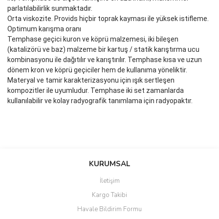
parlatılabilirlik sunmaktadır.
Orta viskozite. Provids hiçbir toprak kayması ile yüksek istifleme.
Optimum karışma oranı
Temphase geçici kuron ve köprü malzemesi, iki bileşen
(katalizörü ve baz) malzeme bir kartuş / statik karıştırma ucu
kombinasyonu ile dağıtılır ve karıştırılır. Temphase kısa ve uzun
dönem kron ve köprü geçiciler hem de kullanıma yöneliktir.
Materyal ve tamir karakterizasyonu için ışık sertleşen
kompozitler ile uyumludur. Temphase iki set zamanlarda
kullanılabilir ve kolay radyografik tanımlama için radyopaktır.
Bu ürünün fiyat bilgisi, resim, ürün açıklamalarında ve diğer
konularda yetersiz gördüğünüz noktaları öneri formunu kullanarak
Bu ürüne ilk yorumu siz yapın!
KURUMSAL
tarafımıza iletebilirsiniz.
Görüş ve önerileriniz için teşekkür ederiz.
İletişim
Yorum Yaz
Kargo Takibi
Ürün resmi kalitesiz, bozuk veya görüntülenemiyor.
Havale Bildirim Formu
Ürün açıklamasında eksik bilgiler bulunuyor.