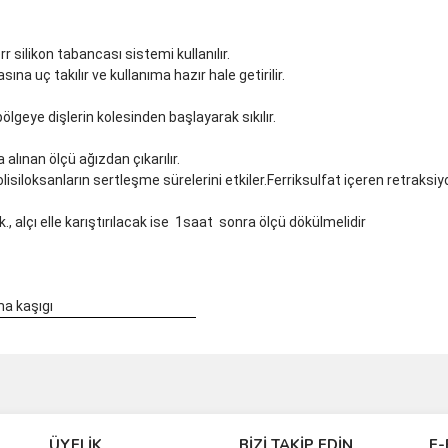
 silikon tabancası sistemi kullanılır.
ına uç takılır ve kullanıma hazır hale getirilir.
bölgeye dişlerin kolesinden başlayarak sıkılır.
ınan ölçü ağızdan çıkarılır.
lisiloksanların sertleşme sürelerini etkiler.Ferriksulfat içeren retraksiyo
 alçı elle karıştırılacak ise 1saat sonra ölçü dökülmelidir
ma kaşıgı
ve diğer konularda yetersiz gördüğünüz noktaları öneri formunu kullanarak taraf
Bu ürüne ilk yorumu siz yapın!
ÜYELİK
BİZİ TAKİP EDİN
E-
r.