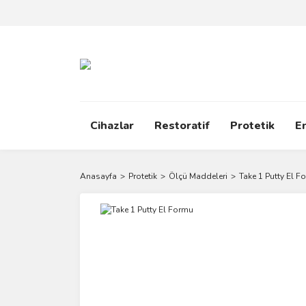
Cihazlar
Restoratif
Protetik
E
Anasayfa
Protetik
Ölçü Maddeleri
Take 1 Putty El F