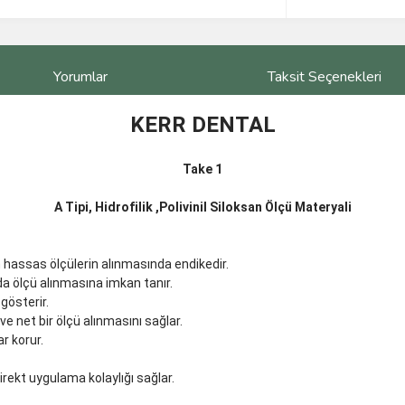
Yorumlar
Taksit Seçenekleri
KERR DENTAL
Take 1
A Tipi, Hidrofilik ,Polivinil Siloksan Ölçü Materyali
 hassas ölçülerin alınmasında endikedir.
da ölçü alınmasına imkan tanır.
gösterir.
 net bir ölçü alınmasını sağlar.
r korur.
direkt uygulama kolaylığı sağlar.