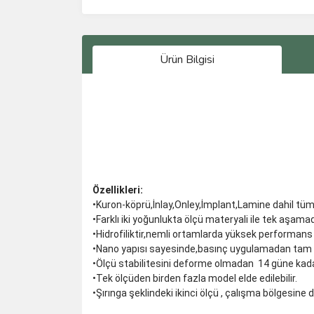
Ürün Bilgisi
Özellikleri:
•Kuron-köprü,İnlay,Onley,İmplant,Lamine dahil tüm
•Farklı iki yoğunlukta ölçü materyali ile tek aşama
•Hidrofiliktir,nemli ortamlarda yüksek performans 
•Nano yapısı sayesinde,basınç uygulamadan tam ve
•Ölçü stabilitesini deforme olmadan 14 güne kada
•Tek ölçüden birden fazla model elde edilebilir.
•Şırınga şeklindeki ikinci ölçü , çalışma bölgesine 