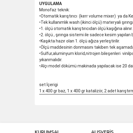
UYGULAMA
Monofaz teknik:
•Otomatik karıştırıcı (kerr volume mixer) ya da Kerr
•Tek kullanımlık wash (ikinci ölçü) materyali şırıngas
•1. ölçü otomatik karıştırıcıdan ölçü kaşığına alınır.
•2. ölçü , şırınga sistemi ile sadece kesim yapılan 
•Kaşıkta hazır olan 1. ölçü ağıza yerleştirilir.
•Ölçü maddesinin donmasını takiben tek aşamada al
•Sulfur,aluminyum klorid,nitrojen bileşenleri vinilpo
yıkanmalıdır.
•Alçı model dökümü makinada yapılacak ise 20 dak.,
set İçerigi
1 x 400 gr baz, 1 x 400 gr katalizör, 2 adet karıştır
Bu ürünün fiyat bilgisi, resim, ürün açıklamalarında 
Görüş ve önerileriniz için teşekkür ederiz.
KURUMSAL
ALIŞVERİŞ
Ürün resmi kalitesiz, bozuk veya görüntülenemiyo