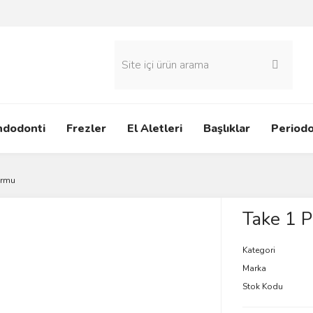
ndodonti
Frezler
El Aletleri
Başlıklar
Periodo
ormu
Take 1 P
Kategori
Marka
Stok Kodu