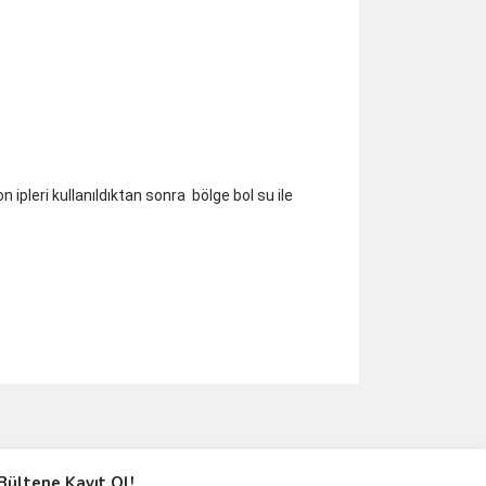
n ipleri kullanıldıktan sonra bölge bol su ile
ımıza iletebilirsiniz.
Bültene Kayıt Ol!