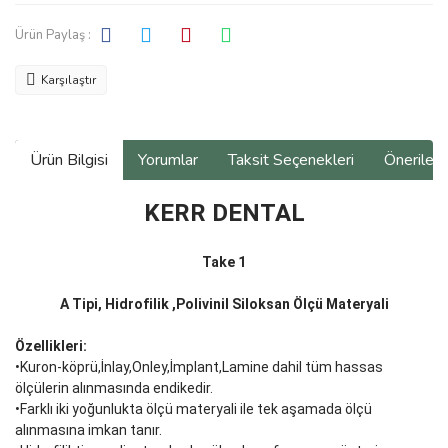
Ürün Paylaş :
Karşılaştır
Ürün Bilgisi
Yorumlar
Taksit Seçenekleri
Önerilerin
KERR DENTAL
Take 1
A Tipi, Hidrofilik ,Polivinil Siloksan Ölçü Materyali
Özellikleri:
•Kuron-köprü,İnlay,Onley,İmplant,Lamine dahil tüm hassas
ölçülerin alınmasında endikedir.
•Farklı iki yoğunlukta ölçü materyali ile tek aşamada ölçü
alınmasına imkan tanır.