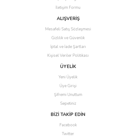
Ürün bilgilerinde hatalar bulunuyor.
İletişim Formu
Ürün fiyatı diğer sitelerden daha pahalı.
Bu ürüne benzer farklı alternatifler olmalı.
ALIŞVERİŞ
Mesafeli Satış Sözleşmesi
Gizlilik ve Güvenlik
İptal ve İade Şartları
Kişisel Veriler Politikası
Gönder
ÜYELİK
Yeni Üyelik
Üye Girişi
Şifremi Unuttum
Sepetiniz
BİZİ TAKİP EDİN
Facebook
Twitter