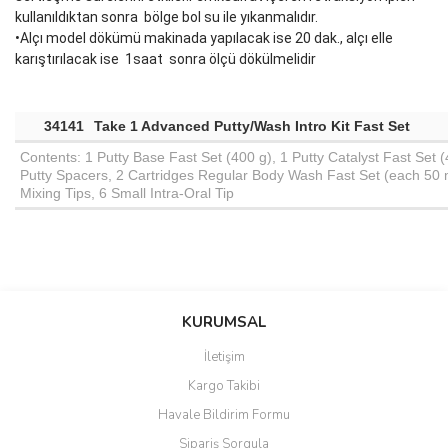
kullanıldıktan sonra bölge bol su ile yıkanmalıdır.
•Alçı model dökümü makinada yapılacak ise 20 dak., alçı elle
karıştırılacak ise 1saat sonra ölçü dökülmelidir
34141
Take 1 Advanced Putty/Wash Intro Kit Fast Set
Contents: 1 Putty Base Fast Set (400 g), 1 Putty Catalyst Fast Set 
Putty Spacers, 2 Cartridges Regular Body Wash Fast Set (each 50 m
Mixing Tips, 6 Small Intra-Oral Tip
Bu ürünün fiyat bilgisi, resim, ürün açıklamalarında ve diğer
konularda yetersiz gördüğünüz noktaları öneri formunu kullanarak
Bu ürüne ilk yorumu siz yapın!
KURUMSAL
tarafımıza iletebilirsiniz.
Görüş ve önerileriniz için teşekkür ederiz.
İletişim
Yorum Yaz
Kargo Takibi
Ürün resmi kalitesiz, bozuk veya görüntülenemiyor.
Havale Bildirim Formu
Ürün açıklamasında eksik bilgiler bulunuyor.
Sipariş Sorgula