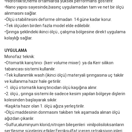
•Hidrofiliktir,nemli ortamlarda yüksek performans gösterir.
•Nano yapısı sayesinde,basınç uygulamadan tam ve net bir ölçü
alınmasını sağlar.
•Ölçü stabilitesini deforme olmadan 14 güne kadar korur.
•Tek ölçüden birden fazla model elde edilebilir.
•Şırınga şeklindeki ikinci ölçü , çalışma bölgesine direkt uygulama
kolaylığı sağlar.
UYGULAMA
Monofaz teknik:
•Otomatik karıştırıcı (kerr volume mixer) ya da Kerr silikon
tabancası sistemi kullanılır.
•Tek kullanımlık wash (ikinci ölçü) materyali şırıngasına uç takılır
ve kullanıma hazır hale getirilir.
•1. ölçü otomatik karıştırıcıdan ölçü kaşığına alınır.
•2. ölçü , şırınga sistemi ile sadece kesim yapılan bölgeye dişlerin
kolesinden başlayarak sıkılır.
•Kaşıkta hazır olan 1. ölçü ağıza yerleştirilir.
•Ölçü maddesinin donmasını takiben tek aşamada alınan ölçü
ağızdan çıkarılır.
•Sulfur,aluminyum klorid,nitrojen bileşenleri vinilpolisiloksanların
sertleşme sürelerini etkiler.Ferriksulfat içeren retraksiyon ipleri