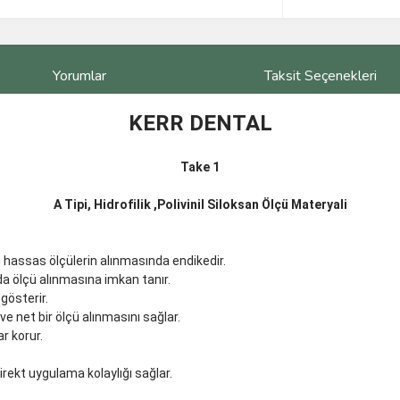
Yorumlar
Taksit Seçenekleri
KERR DENTAL
Take 1
A Tipi, Hidrofilik ,Polivinil Siloksan Ölçü Materyali
 hassas ölçülerin alınmasında endikedir.
da ölçü alınmasına imkan tanır.
gösterir.
 net bir ölçü alınmasını sağlar.
r korur.
direkt uygulama kolaylığı sağlar.