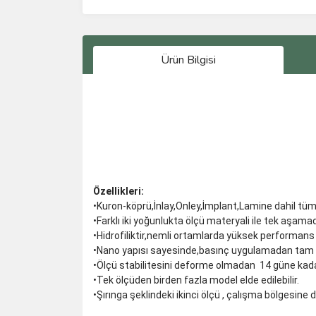
Ürün Bilgisi
Özellikleri:
•Kuron-köprü,İnlay,Onley,İmplant,Lamine dahil tüm
•Farklı iki yoğunlukta ölçü materyali ile tek aşama
•Hidrofiliktir,nemli ortamlarda yüksek performans 
•Nano yapısı sayesinde,basınç uygulamadan tam ve
•Ölçü stabilitesini deforme olmadan 14 güne kada
•Tek ölçüden birden fazla model elde edilebilir.
•Şırınga şeklindeki ikinci ölçü , çalışma bölgesine 