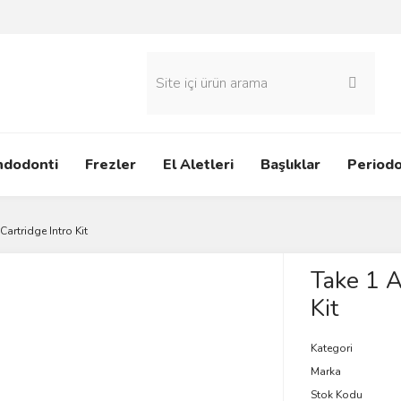
ndodonti
Frezler
El Aletleri
Başlıklar
Periodo
artridge Intro Kit
Take 1 A
Kit
Kategori
Marka
Stok Kodu