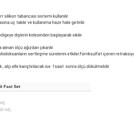
 silikon tabancası sistemi kullanılır.
ına uç takılır ve kullanıma hazır hale getirilir.
bölgeye dişlerin kolesinden başlayarak sıkılır.
ınan ölçü ağızdan çıkarılır.
lisiloksanların sertleşme sürelerini etkiler.Ferriksulfat içeren retraksiyo
 alçı elle karıştırılacak ise 1saat sonra ölçü dökülmelidir
t Fast Set
ml),
0 ml),