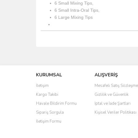
6 Small Mixing Tips,
6 Small Intra-Oral Tips,
6 Large Mixing Tips
Bu ürünün fiyat bilgisi, resim, ürün açıklamalarında 
Görüş ve önerileriniz için teşekkür ederiz.
KURUMSAL
ALIŞVERİŞ
Ürün resmi kalitesiz, bozuk veya görüntülenemiyo
Ürün açıklamasında eksik bilgiler bulunuyor.
İletişim
Mesafeli Satış Sözleşme
Ürün bilgilerinde hatalar bulunuyor.
Kargo Takibi
Gizlilik ve Güvenlik
Ürün fiyatı diğer sitelerden daha pahalı.
Havale Bildirim Formu
İptal ve İade Şartları
Bu ürüne benzer farklı alternatifler olmalı.
Sipariş Sorgula
Kişisel Veriler Politikası
İletişim Formu