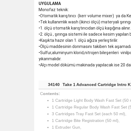
UYGULAMA
Monofaz teknik:
•Otomatik karıştırıcı (kerr volume mixer) ya da Kerr
•Tek kullanımlık wash (ikinci ölçü) materyali şırıngas
•1. ölçü otomatik karıştırıcıdan ölçü kaşığına alınır.
•2. ölçü , şırınga sistemi ile sadece kesim yapılan 
•Kaşıkta hazır olan 1. ölçü ağıza yerleştirilir.
•Ölçü maddesinin donmasını takiben tek aşamada al
•Sulfur,aluminyum klorid,nitrojen bileşenleri vinilpo
yıkanmalıdır.
•Alçı model dökümü makinada yapılacak ise 20 dak.,
34140
Take 1 Advanced Cartridge Intro Ki
C
ontents:
1 Cartridge Light Body Wash Fast Set (50 
1 Cartridge Regular Body Wash Fast Set (5
3 Cartridges Tray Fast Set (each 50 ml),
1 Cartridge Bite Registration (50 ml),
1 Extruder Gun,