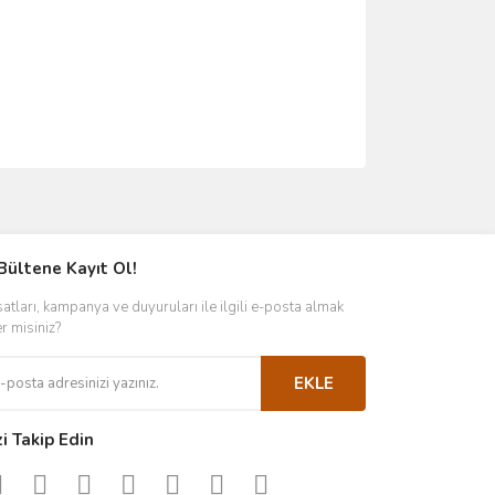
ımıza iletebilirsiniz.
Bültene Kayıt Ol!
satları, kampanya ve duyuruları ile ilgili e-posta almak
er misiniz?
EKLE
zi Takip Edin