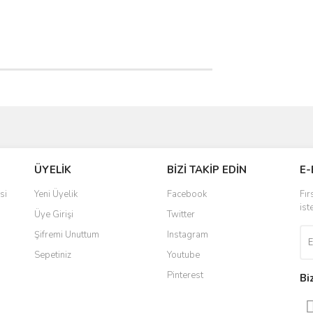
ve diğer konularda yetersiz gördüğünüz noktaları öneri formunu kullanarak taraf
Bu ürüne ilk yorumu siz yapın!
ÜYELİK
BİZİ TAKİP EDİN
E-
r.
Yorum Yaz
si
Yeni Üyelik
Facebook
Fır
ist
Üye Girişi
Twitter
Şifremi Unuttum
Instagram
Sepetiniz
Youtube
Pinterest
Bi