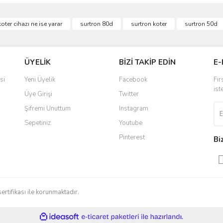
ve diğer konularda yetersiz gördüğünüz noktaları öneri formunu kullanarak taraf
koter cihazı ne ise yarar
surtron 80d
surtron koter
surtron 50d
Bu ürüne ilk yorumu siz yapın!
r.
Yorum Yaz
ÜYELİK
BİZİ TAKİP EDİN
E-
si
Yeni Üyelik
Facebook
Fır
ist
Üye Girişi
Twitter
Şifremi Unuttum
Instagram
Sepetiniz
Youtube
Pinterest
Bi
Gönder
sertifikası ile korunmaktadır.
ile
ideasoft
e-