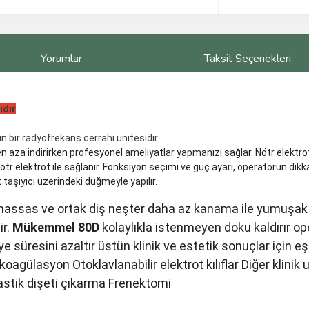
Yorumlar
Taksit Seçenekleri
ıdır
bir radyofrekans cerrahi ünitesidir.
en aza indirirken profesyonel ameliyatlar yapmanızı sağlar. Nötr elektrot 
ötr elektrot ile sağlanır. Fonksiyon seçimi ve güç ayarı, operatörün dik
taşıyıcı üzerindeki düğmeyle yapılır.
a hassas ve ortak diş neşter daha az kanama ile yumuşak
ir.
Mükemmel 80D
kolaylıkla istenmeyen doku kaldırır ope
süresini azaltır üstün klinik ve estetik sonuçlar için 
oagülasyon Otoklavlanabilir elektrot kılıflar Diğer klinik
astik dişeti çıkarma Frenektomi