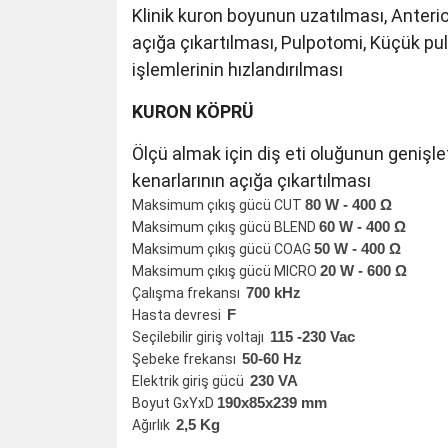
Klinik kuron boyunun uzatılması, Anterior
açığa çıkartılması, Pulpotomi, Küçük pu
işlemlerinin hızlandırılması
KURON KÖPRÜ
Ölçü almak için diş eti oluğunun genişleti
kenarlarının açığa çıkartılması
80 W - 400 Ω
Maksimum çıkış gücü CUT
60 W - 400 Ω
Maksimum çıkış gücü BLEND
50 W - 400 Ω
Maksimum çıkış gücü COAG
20 W - 600 Ω
Maksimum çıkış gücü MICRO
700 kHz
Çalışma frekansı
F
Hasta devresi
115 -230 Vac
Seçilebilir giriş voltajı
50-60 Hz
Şebeke frekansı
230 VA
Elektrik giriş gücü
190x85x239 mm
Boyut GxYxD
2,5 Kg
Ağırlık