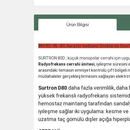
Ürün Bilgisi
WH RC-95 -BC Aeratör hediyesi Stoklarda Sınırl
SURTRON 80D , küçük monopolar cerrahi için uygun 
Radyofrekans cerrahi ünitesi
, iyileşme süresini 
arasındaki temasın emniyet kontrolü çift bölgeli n
müdahaleler gerçekleştirmesini sağlayan elektrot 
Surtron D80
daha fazla verimlilik, dah
yüksek frekanslı radyofrekans sistemid
hemostaz maintaing tarafından sandalye 
iyileşme sağlar iki uygulama: kesme ve k
uzatma taç gömülü dişler açığa hiperpl