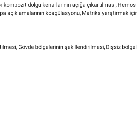
 kompozit dolgu kenarlarının açığa çıkartılması, Hemostaz,
lpa açıklamalarının koagülasyonu, Matriks yerştirmek içi
lmesi, Gövde bölgelerinin şekillendirilmesi, Dişsiz bölgele