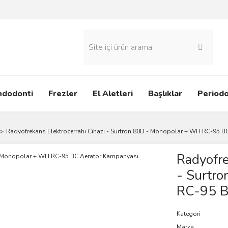
ndodonti
Frezler
El Aletleri
Başlıklar
Periodo
Radyofrekans Elektrocerrahi Cihazı - Surtron 80D - Monopolar + WH RC-95 
Radyofre
- Surtr
RC-95 B
Kategori
Marka