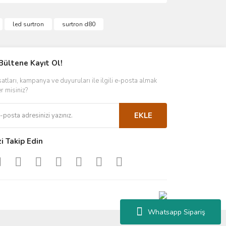
ımıza iletebilirsiniz.
led surtron
surtron d80
Bültene Kayıt Ol!
satları, kampanya ve duyuruları ile ilgili e-posta almak
er misiniz?
EKLE
zi Takip Edin
Whatsapp Sipariş