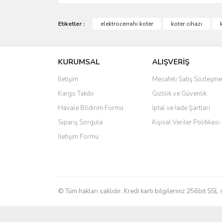
Bu ürünün fiyat bilgisi, resim, ürün açıklamalarında 
Görüş ve önerileriniz için teşekkür ederiz.
Etiketler :
elektrocerrahi koter
koter cihazı
Ürün resmi kalitesiz, bozuk veya görüntülenemiyo
KURUMSAL
ALIŞVERİŞ
Ürün açıklamasında eksik bilgiler bulunuyor.
Ürün bilgilerinde hatalar bulunuyor.
İletişim
Mesafeli Satış Sözleşme
Ürün fiyatı diğer sitelerden daha pahalı.
Kargo Takibi
Gizlilik ve Güvenlik
Bu ürüne benzer farklı alternatifler olmalı.
Havale Bildirim Formu
İptal ve İade Şartları
Sipariş Sorgula
Kişisel Veriler Politikası
İletişim Formu
© Tüm hakları saklıdır. Kredi kartı bilgileriniz 256bit SSL 