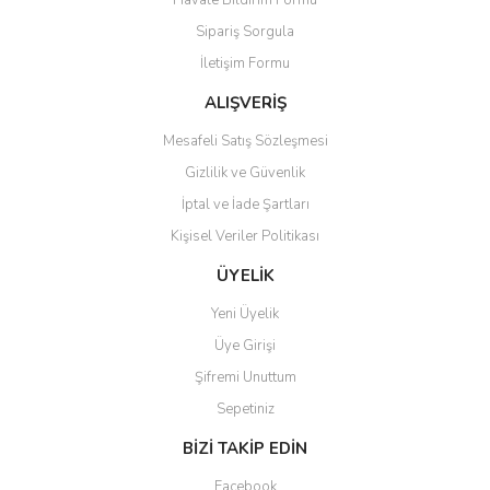
Havale Bildirim Formu
Ürün açıklamasında eksik bilgiler bulunuyor.
Sipariş Sorgula
Ürün bilgilerinde hatalar bulunuyor.
İletişim Formu
Ürün fiyatı diğer sitelerden daha pahalı.
Bu ürüne benzer farklı alternatifler olmalı.
ALIŞVERİŞ
Mesafeli Satış Sözleşmesi
Gizlilik ve Güvenlik
İptal ve İade Şartları
Kişisel Veriler Politikası
Gönder
ÜYELİK
Yeni Üyelik
Üye Girişi
Şifremi Unuttum
Sepetiniz
BİZİ TAKİP EDİN
Facebook