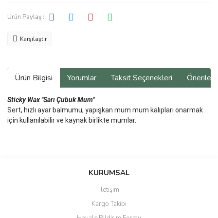
Ürün Paylaş :
Karşılaştır
Ürün Bilgisi
Yorumlar
Taksit Seçenekleri
Önerilerin
Sticky Wax ''Sarı Çubuk Mum''
Sert, hızlı ayar balmumu, yapışkan mum mum kalıpları onarmak
için kullanılabilir ve kaynak birlikte mumlar.
Bu ürünün fiyat bilgisi, resim, ürün açıklamalarında ve diğer
konularda yetersiz gördüğünüz noktaları öneri formunu kullanarak
Bu ürüne ilk yorumu siz yapın!
KURUMSAL
tarafımıza iletebilirsiniz.
Görüş ve önerileriniz için teşekkür ederiz.
İletişim
Yorum Yaz
Kargo Takibi
Ürün resmi kalitesiz, bozuk veya görüntülenemiyor.