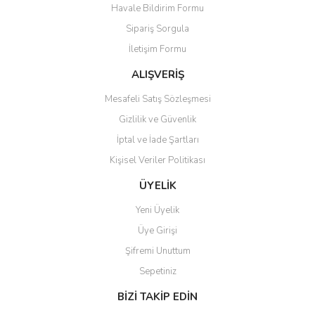
Havale Bildirim Formu
Ürün açıklamasında eksik bilgiler bulunuyor.
Sipariş Sorgula
Ürün bilgilerinde hatalar bulunuyor.
İletişim Formu
Ürün fiyatı diğer sitelerden daha pahalı.
Bu ürüne benzer farklı alternatifler olmalı.
ALIŞVERİŞ
Mesafeli Satış Sözleşmesi
Gizlilik ve Güvenlik
İptal ve İade Şartları
Kişisel Veriler Politikası
Gönder
ÜYELİK
Yeni Üyelik
Üye Girişi
Şifremi Unuttum
Sepetiniz
BİZİ TAKİP EDİN