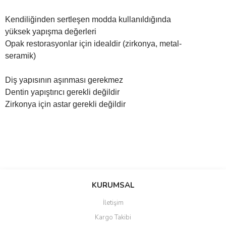
Kendiliğinden sertleşen modda kullanıldığında
yüksek yapışma değerleri
Opak restorasyonlar için idealdir (zirkonya, metal-
seramik)
Diş yapısının aşınması gerekmez
Dentin yapıştırıcı gerekli değildir
Zirkonya için astar gerekli değildir
Bu ürünün fiyat bilgisi, resim, ürün açıklamalarında ve diğer
konularda yetersiz gördüğünüz noktaları öneri formunu kullanarak
Bu ürüne ilk yorumu siz yapın!
KURUMSAL
tarafımıza iletebilirsiniz.
Görüş ve önerileriniz için teşekkür ederiz.
İletişim
Yorum Yaz
Kargo Takibi
Ürün resmi kalitesiz, bozuk veya görüntülenemiyor.