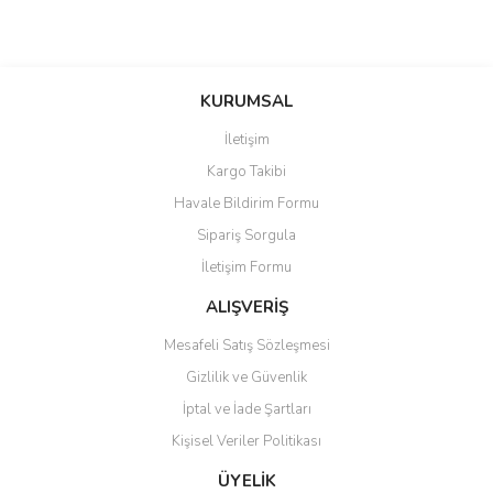
Bu ürünün fiyat bilgisi, resim, ürün açıklamalarında ve diğer
konularda yetersiz gördüğünüz noktaları öneri formunu kullanarak
Bu ürüne ilk yorumu siz yapın!
KURUMSAL
tarafımıza iletebilirsiniz.
Görüş ve önerileriniz için teşekkür ederiz.
İletişim
Yorum Yaz
Kargo Takibi
Ürün resmi kalitesiz, bozuk veya görüntülenemiyor.
Havale Bildirim Formu
Ürün açıklamasında eksik bilgiler bulunuyor.
Sipariş Sorgula
Ürün bilgilerinde hatalar bulunuyor.
İletişim Formu
Ürün fiyatı diğer sitelerden daha pahalı.
Bu ürüne benzer farklı alternatifler olmalı.
ALIŞVERİŞ
Mesafeli Satış Sözleşmesi
Gizlilik ve Güvenlik
İptal ve İade Şartları
Kişisel Veriler Politikası
Gönder
ÜYELİK