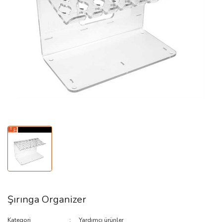
Gracey Küretler
Periodontal Sond
Kretuar
Aynalar
Ortodonti
Şırınga Organizer
Kategori
Yardımcı ürünler