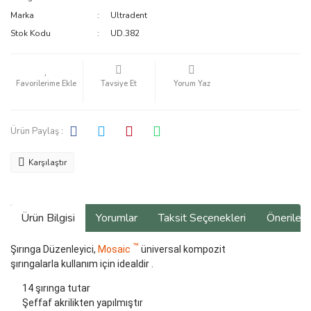
Marka
Ultradent
Stok Kodu
UD.382
Tavsiye Et
Yorum Yaz
Ürün Paylaş :
Karşılaştır
Ürün Bilgisi
Yorumlar
Taksit Seçenekleri
Önerilerin
™
Şırınga Düzenleyici,
Mosaic
üniversal kompozit
şırıngalarla
kullanım için idealdir
.
14 şırınga tutar
Şeffaf akrilikten yapılmıştır