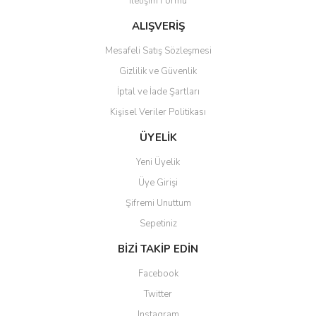
İletişim Formu
Ürün fiyatı diğer sitelerden daha pahalı.
Bu ürüne benzer farklı alternatifler olmalı.
ALIŞVERİŞ
Mesafeli Satış Sözleşmesi
Gizlilik ve Güvenlik
İptal ve İade Şartları
Kişisel Veriler Politikası
Gönder
ÜYELİK
Yeni Üyelik
Üye Girişi
Şifremi Unuttum
Sepetiniz
BİZİ TAKİP EDİN
Facebook
Twitter
Instagram