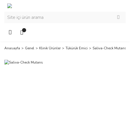
Anasayfa
Genel
Klinik Ürünler
Tükürük Emici
Saliva-Check Mutans