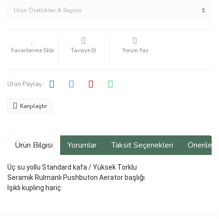
Tavsiye Et
Yorum Yaz
Ürün Paylaş :
Karşılaştır
Ürün Bilgisi
Yorumlar
Taksit Seçenekleri
Önerilerin
Üç su yollu Standard kafa / Yüksek Torklu
Seramik Rulmanlı Pushbuton Aerator başlığı
Işıklı kupling hariç
Bu ürünün fiyat bilgisi, resim, ürün açıklamalarında ve diğer