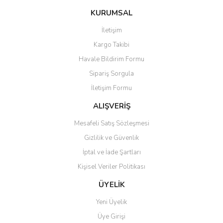
konularda yetersiz gördüğünüz noktaları öneri formunu kullanarak
Bu ürüne ilk yorumu siz yapın!
KURUMSAL
tarafımıza iletebilirsiniz.
Görüş ve önerileriniz için teşekkür ederiz.
İletişim
Yorum Yaz
Kargo Takibi
Ürün resmi kalitesiz, bozuk veya görüntülenemiyor.
Havale Bildirim Formu
Ürün açıklamasında eksik bilgiler bulunuyor.
Sipariş Sorgula
Ürün bilgilerinde hatalar bulunuyor.
İletişim Formu
Ürün fiyatı diğer sitelerden daha pahalı.
Bu ürüne benzer farklı alternatifler olmalı.
ALIŞVERİŞ
Mesafeli Satış Sözleşmesi
Gizlilik ve Güvenlik
İptal ve İade Şartları
Kişisel Veriler Politikası
Gönder
ÜYELİK
Yeni Üyelik
Üye Girişi