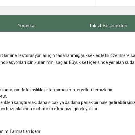
Yorumlar
Taksit Seçenekleri
amine restorasyonları için tasarlanmış, yüksek estetik özelliklere sahip
endikasyonları için kullanımını sağlar. Büyük set içerisinde yer alan s
u sonrasında kolaylıkla artan siman materyalleri temizlenir.
rur.
nkleri karıştırarak, daha sıcak ya da daha parlak bir hale getirebilirsiniz
erini buzdolabında muhafaza etmenize gerek yoktur.
lanım Talimatları İçerir.