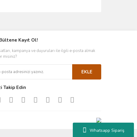
ımıza iletebilirsiniz.
Bültene Kayıt Ol!
satları, kampanya ve duyuruları ile ilgili e-posta almak
er misiniz?
EKLE
zi Takip Edin
Whatsapp Sipariş