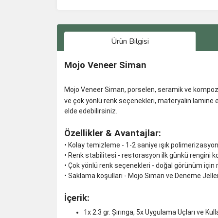
Ürün Bilgisi
Mojo Veneer Siman
Mojo Veneer Siman, porselen, seramik ve kompozit l
ve çok yönlü renk seçenekleri, materyalin lamine 
elde edebilirsiniz.
Özellikler & Avantajlar:
• Kolay temizleme - 1-2 saniye ışık polimerizasyon
• Renk stabilitesi - restorasyon ilk günkü rengini ko
• Çok yönlü renk seçenekleri - doğal görünüm için re
• Saklama koşulları - Mojo Siman ve Deneme Jell
İçerik:
1x 2.3 gr. Șırınga, 5x Uygulama Uçları ve Kul