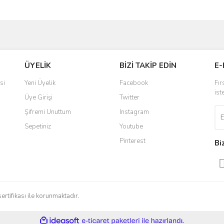
ve diğer konularda yetersiz gördüğünüz noktaları öneri formunu kullanarak taraf
Bu ürüne ilk yorumu siz yapın!
ÜYELİK
BİZİ TAKİP EDİN
E-
r.
Yorum Yaz
si
Yeni Üyelik
Facebook
Fır
ist
Üye Girişi
Twitter
Şifremi Unuttum
Instagram
Sepetiniz
Youtube
Pinterest
Bi
Gönder
sertifikası ile korunmaktadır.
ile
ideasoft
e-