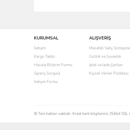
Bu ürünün fiyat bilgisi, resim, ürün açıklamalarında 
Görüş ve önerileriniz için teşekkür ederiz.
KURUMSAL
ALIŞVERİŞ
Ürün resmi kalitesiz, bozuk veya görüntülenemiyo
Ürün açıklamasında eksik bilgiler bulunuyor.
İletişim
Mesafeli Satış Sözleşme
Ürün bilgilerinde hatalar bulunuyor.
Kargo Takibi
Gizlilik ve Güvenlik
Ürün fiyatı diğer sitelerden daha pahalı.
Havale Bildirim Formu
İptal ve İade Şartları
Bu ürüne benzer farklı alternatifler olmalı.
Sipariş Sorgula
Kişisel Veriler Politikası
İletişim Formu
© Tüm hakları saklıdır. Kredi kartı bilgileriniz 256bit SSL 