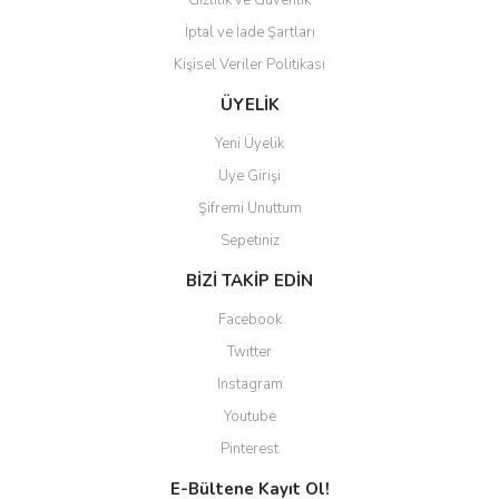
Gizlilik ve Güvenlik
İptal ve İade Şartları
Kişisel Veriler Politikası
Gönder
ÜYELİK
Yeni Üyelik
Üye Girişi
Şifremi Unuttum
Sepetiniz
BİZİ TAKİP EDİN
Facebook
Twitter
Instagram
Youtube
Pinterest
E-Bültene Kayıt Ol!