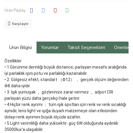
Ürün Paylaş :
Karşılaştır
Ürün Bilgisi
Yorumlar
Taksit Seçenekleri
Önerilerin
Özellikler
• 1.Görünme derinliği büyük distance, parlayan mesafe aralığında
iyi parlaklık ışını potu ve parlaklığı kazanabilir.
• 2. Gölgesiz efekt, standart （Φ12） ， gerçek ölçüm değerinden
Φ8 daha iyidir.
• 3. Işık yumuşak ， gözlerinize zarar vermez ， adpot CRI
parlayan yüzü daha gerçekçi hale getirir.
• 4.Hiçbir renk ayrımı ： tüm ışık spotları için renk ve renk sıcaklığı
aynıdır, lens light ve ışığa duyarlı malzemeye olan etkisinden
dolayı renk ayrımını büyük ölçüde azaltın.
• 5.Light verimliliği daha yüksektir: güç 6W olduğunda aydınlık
35000lux'a ulaşabilir.