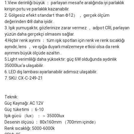
1.View derinliği büyük ： parlayan mesafe aralığında iyi parlaklık
kirişin potu ve parlaklık kazanabilir.
2. Gölgesiz efekt standart than Φ12） ， gerçek ölçüm
değerinden Φ8 daha iyidir.
3. Işık yumuşaktır, gözlerinize zarar vermez ， adpot CRI, parlayan
yüzün daha gerçekçi olmasını sağlar.
4.Hiçbir renk ayrımı ： tüm ışık spotları için renk ve renk sıcaklığı
aynıdır, lens ， ve ışığa duyarlı malzemeye etkisi olsa da renk
ayrımını büyük ölçüde azaltın .
5.Light verimliliği daha yüksektir: güç 6W olduğunda aydınlık
35000lux'a ulaşabilir.
6. LED diş lambası ayarlanabilir adımsız ulaşabilir.
7. SKU: CX-C-249-21
Teknik:
Güç Kaynağı: AC 12V
Güç tüketimi ： 6-10
Işık gücü （lux） ： ＞ 35000lux
Desenin ölçüsü ： 80x160mm （700mm içinde）
Renk sıcaklığı: 5000-6000k