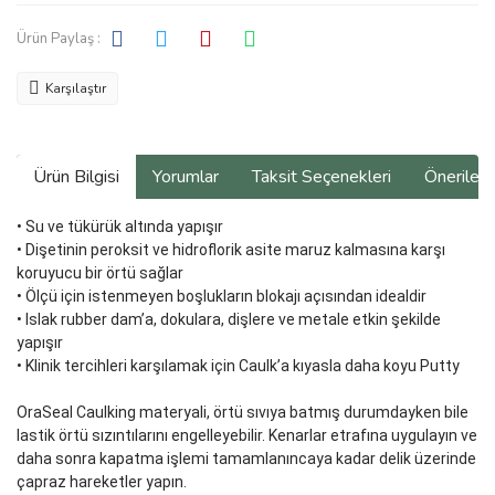
Ürün Paylaş :
Karşılaştır
Ürün Bilgisi
Yorumlar
Taksit Seçenekleri
Önerilerin
• Su ve tükürük altında yapışır
• Dişetinin peroksit ve hidroflorik asite maruz kalmasına karşı
koruyucu bir örtü sağlar
• Ölçü için istenmeyen boşlukların blokajı açısından idealdir
• Islak rubber dam’a, dokulara, dişlere ve metale etkin şekilde
yapışır
• Klinik tercihleri karşılamak için Caulk’a kıyasla daha koyu Putty
OraSeal Caulking materyali, örtü sıvıya batmış durumdayken bile
lastik örtü sızıntılarını engelleyebilir. Kenarlar etrafına uygulayın ve
daha sonra kapatma işlemi tamamlanıncaya kadar delik üzerinde
çapraz hareketler yapın.