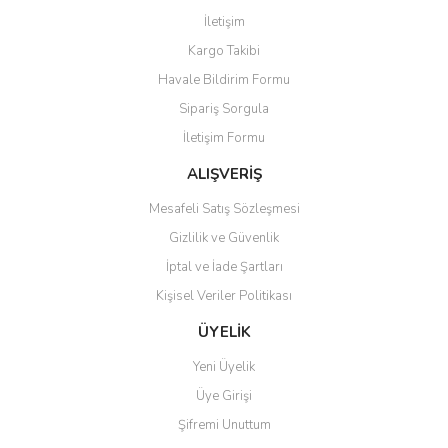
Görüş ve önerileriniz için teşekkür ederiz.
İletişim
Yorum Yaz
Kargo Takibi
Ürün resmi kalitesiz, bozuk veya görüntülenemiyor.
Havale Bildirim Formu
Ürün açıklamasında eksik bilgiler bulunuyor.
Sipariş Sorgula
Ürün bilgilerinde hatalar bulunuyor.
İletişim Formu
Ürün fiyatı diğer sitelerden daha pahalı.
Bu ürüne benzer farklı alternatifler olmalı.
ALIŞVERİŞ
Mesafeli Satış Sözleşmesi
Gizlilik ve Güvenlik
İptal ve İade Şartları
Kişisel Veriler Politikası
Gönder
ÜYELİK
Yeni Üyelik
Üye Girişi
Şifremi Unuttum