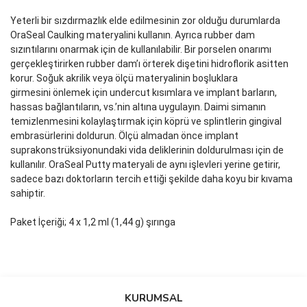
Yeterli bir sızdırmazlık elde edilmesinin zor olduğu durumlarda
OraSeal Caulking materyalini kullanın. Ayrıca rubber dam
sızıntılarını onarmak için de kullanılabilir. Bir porselen onarımı
gerçekleştirirken rubber dam’ı örterek dişetini hidroflorik asitten
korur. Soğuk akrilik veya ölçü materyalinin boşluklara
girmesini önlemek için undercut kısımlara ve implant barların,
hassas bağlantıların, vs.’nin altına uygulayın. Daimi simanın
temizlenmesini kolaylaştırmak için köprü ve splintlerin gingival
embrasürlerini doldurun. Ölçü almadan önce implant
suprakonstrüksiyonundaki vida deliklerinin doldurulması için de
kullanılır. OraSeal Putty materyali de aynı işlevleri yerine getirir,
sadece bazı doktorların tercih ettiği şekilde daha koyu bir kıvama
sahiptir.
Paket İçeriği; 4 x 1,2 ml (1,44 g) şırınga
Bu ürünün fiyat bilgisi, resim, ürün açıklamalarında ve diğer
konularda yetersiz gördüğünüz noktaları öneri formunu kullanarak
Bu ürüne ilk yorumu siz yapın!
KURUMSAL
tarafımıza iletebilirsiniz.