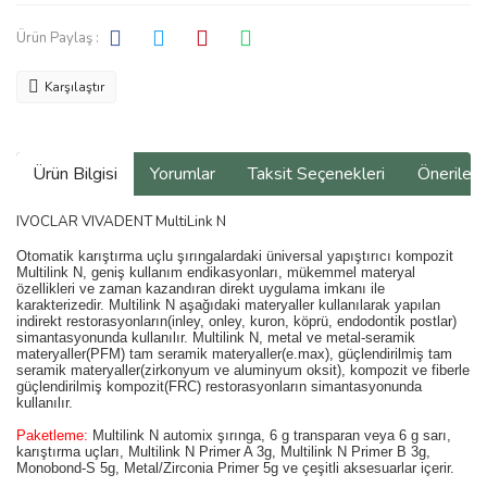
Ürün Paylaş :
Karşılaştır
Ürün Bilgisi
Yorumlar
Taksit Seçenekleri
Önerilerin
IVOCLAR VIVADENT MultiLink N
Otomatik karıştırma uçlu şırıngalardaki üniversal yapıştırıcı kompozit
Multilink N, geniş kullanım endikasyonları, mükemmel materyal
özellikleri ve zaman kazandıran direkt uygulama imkanı ile
karakterizedir. Multilink N aşağıdaki materyaller kullanılarak yapılan
indirekt restorasyonların(inley, onley, kuron, köprü, endodontik postlar)
simantasyonunda kullanılır. Multilink N, metal ve metal-seramik
materyaller(PFM) tam seramik materyaller(e.max), güçlendirilmiş tam
seramik materyaller(zirkonyum ve aluminyum oksit), kompozit ve fiberle
güçlendirilmiş kompozit(FRC) restorasyonların simantasyonunda
kullanılır.
Paketleme:
Multilink N automix şırınga, 6 g transparan veya 6 g sarı,
karıştırma uçları, Multilink N Primer A 3g, Multilink N Primer B 3g,
Monobond-S 5g, Metal/Zirconia Primer 5g ve çeşitli aksesuarlar içerir.