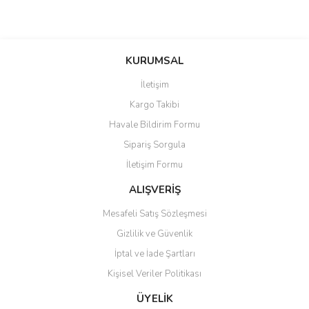
Bu ürünün fiyat bilgisi, resim, ürün açıklamalarında ve diğer
konularda yetersiz gördüğünüz noktaları öneri formunu kullanarak
Bu ürüne ilk yorumu siz yapın!
KURUMSAL
tarafımıza iletebilirsiniz.
Görüş ve önerileriniz için teşekkür ederiz.
İletişim
Yorum Yaz
Kargo Takibi
Ürün resmi kalitesiz, bozuk veya görüntülenemiyor.
Havale Bildirim Formu
Ürün açıklamasında eksik bilgiler bulunuyor.
Sipariş Sorgula
Ürün bilgilerinde hatalar bulunuyor.
İletişim Formu
Ürün fiyatı diğer sitelerden daha pahalı.
Bu ürüne benzer farklı alternatifler olmalı.
ALIŞVERİŞ
Mesafeli Satış Sözleşmesi
Gizlilik ve Güvenlik
İptal ve İade Şartları
Kişisel Veriler Politikası
Gönder
ÜYELİK