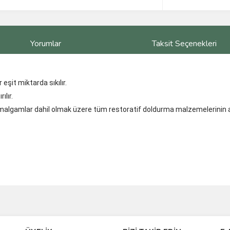
Yorumlar
Taksit Seçenekleri
eşit miktarda sıkılır.
lır.
malgamlar dahil olmak üzere tüm restoratif doldurma malzemelerinin a
ve diğer konularda yetersiz gördüğünüz noktaları öneri formunu kullanarak taraf
Bu ürüne ilk yorumu siz yapın!