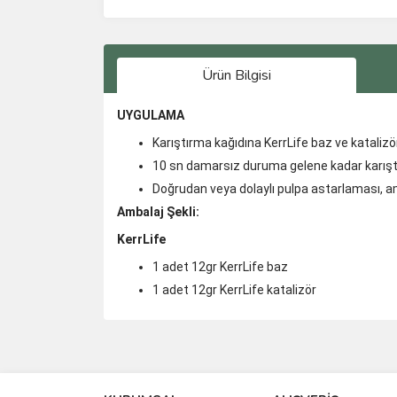
Ürün Bilgisi
UYGULAMA
Karıştırma kağıdına KerrLife baz ve katalizör 
10 sn damarsız duruma gelene kadar karıştırı
Doğrudan veya dolaylı pulpa astarlaması, a
Ambalaj Şekli:
KerrLife
1 adet 12gr KerrLife baz
1 adet 12gr KerrLife katalizör
Bu ürünün fiyat bilgisi, resim, ürün açıklamalarında 
Görüş ve önerileriniz için teşekkür ederiz.