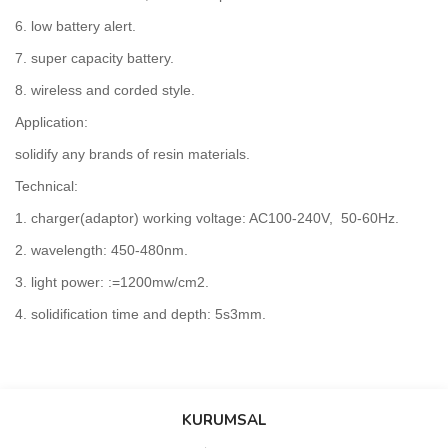
6. low battery alert.
7. super capacity battery.
8. wireless and corded style.
Application:
solidify any brands of resin materials.
Technical:
1. charger(adaptor) working voltage: AC100-240V, 50-60Hz.
2. wavelength: 450-480nm.
3. light power: :=1200mw/cm2.
4. solidification time and depth: 5s3mm.
Bu ürünün fiyat bilgisi, resim, ürün açıklamalarında ve diğer
konularda yetersiz gördüğünüz noktaları öneri formunu kullanarak
Bu ürüne ilk yorumu siz yapın!
KURUMSAL
tarafımıza iletebilirsiniz.
Görüş ve önerileriniz için teşekkür ederiz.