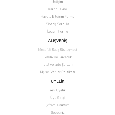
İletişim
Yorum Yaz
Kargo Takibi
Ürün resmi kalitesiz, bozuk veya görüntülenemiyor.
Havale Bildirim Formu
Ürün açıklamasında eksik bilgiler bulunuyor.
Sipariş Sorgula
Ürün bilgilerinde hatalar bulunuyor.
İletişim Formu
Ürün fiyatı diğer sitelerden daha pahalı.
Bu ürüne benzer farklı alternatifler olmalı.
ALIŞVERİŞ
Mesafeli Satış Sözleşmesi
Gizlilik ve Güvenlik
İptal ve İade Şartları
Kişisel Veriler Politikası
Gönder
ÜYELİK
Yeni Üyelik
Üye Girişi
Şifremi Unuttum
Sepetiniz