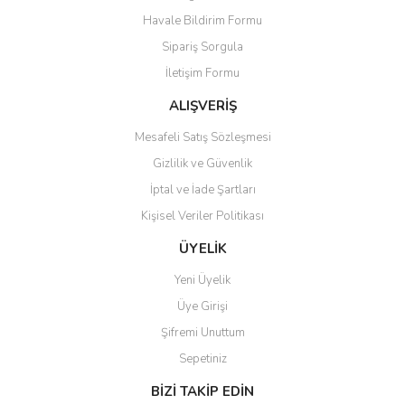
Ürün resmi kalitesiz, bozuk veya görüntülenemiyor.
Havale Bildirim Formu
Ürün açıklamasında eksik bilgiler bulunuyor.
Sipariş Sorgula
Ürün bilgilerinde hatalar bulunuyor.
İletişim Formu
Ürün fiyatı diğer sitelerden daha pahalı.
Bu ürüne benzer farklı alternatifler olmalı.
ALIŞVERİŞ
Mesafeli Satış Sözleşmesi
Gizlilik ve Güvenlik
İptal ve İade Şartları
Kişisel Veriler Politikası
Gönder
ÜYELİK
Yeni Üyelik
Üye Girişi
Şifremi Unuttum
Sepetiniz
BİZİ TAKİP EDİN