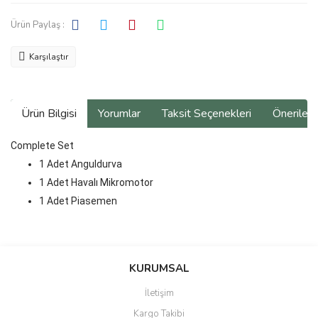
Ürün Paylaş :
Karşılaştır
Ürün Bilgisi
Yorumlar
Taksit Seçenekleri
Önerilerin
Complete Set
1 Adet Anguldurva
1 Adet Havalı Mikromotor
1 Adet Piasemen
Bu ürünün fiyat bilgisi, resim, ürün açıklamalarında ve diğer
konularda yetersiz gördüğünüz noktaları öneri formunu kullanarak
Bu ürüne ilk yorumu siz yapın!
KURUMSAL
tarafımıza iletebilirsiniz.
Görüş ve önerileriniz için teşekkür ederiz.
İletişim
Yorum Yaz
Kargo Takibi